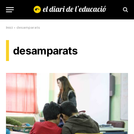
Inici
»
desamparats
desamparats