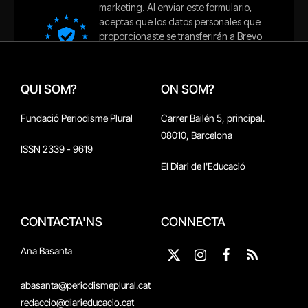
QUI SOM?
ON SOM?
Fundació Periodisme Plural
Carrer Bailén 5, principal.
08010, Barcelona
ISSN 2339 - 9619
El Diari de l'Educació
CONTACTA'NS
CONNECTA
Ana Basanta
X
Instagram
Facebook
RSS
(Twitter)
abasanta@periodismeplural.cat
redaccio@diarieducacio.cat