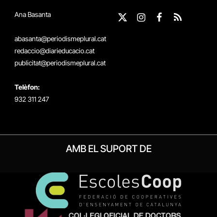
Ana Basanta
X
Instagram
Facebook
RSS
(Twitter)
abasanta@periodismeplural.cat
redaccio@diarieducacio.cat
publicitat@periodismeplural.cat
Telèfon:
932 311 247
AMB EL SUPORT DE