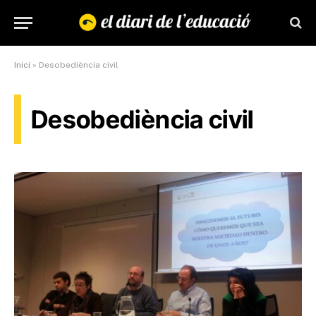
Inici
»
Desobediència civil
Desobediència civil