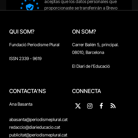
QUI SOM?
ON SOM?
Fundació Periodisme Plural
Carrer Bailén 5, principal.
08010, Barcelona
ISSN 2339 - 9619
El Diari de l'Educació
CONTACTA'NS
CONNECTA
Ana Basanta
X
Instagram
Facebook
RSS
(Twitter)
abasanta@periodismeplural.cat
redaccio@diarieducacio.cat
publicitat@periodismeplural.cat