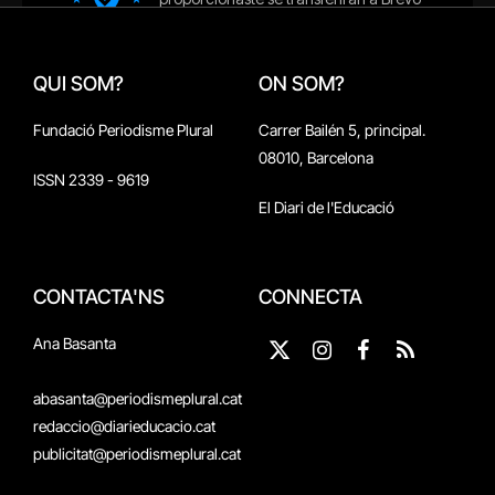
QUI SOM?
ON SOM?
Fundació Periodisme Plural
Carrer Bailén 5, principal.
08010, Barcelona
ISSN 2339 - 9619
El Diari de l'Educació
CONTACTA'NS
CONNECTA
Ana Basanta
X
Instagram
Facebook
RSS
(Twitter)
abasanta@periodismeplural.cat
redaccio@diarieducacio.cat
publicitat@periodismeplural.cat