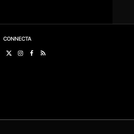
CONNECTA
X
Instagram
Facebook
RSS
(Twitter)