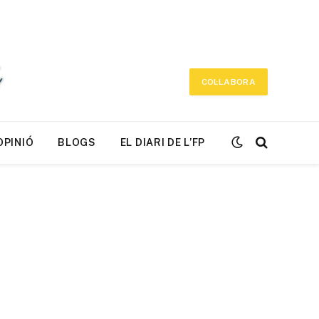
COL·LABORA
OPINIÓ
BLOGS
EL DIARI DE L’FP