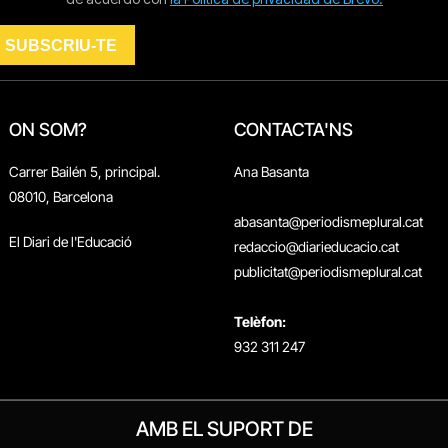
ON SOM?
CONTACTA'NS
Carrer Bailén 5, principal.
Ana Basanta
08010, Barcelona
abasanta@periodismeplural.cat
El Diari de l'Educació
redaccio@diarieducacio.cat
publicitat@periodismeplural.cat
Telèfon:
932 311 247
AMB EL SUPORT DE