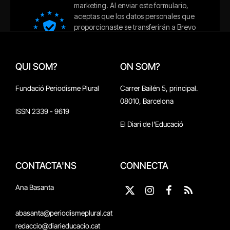
QUI SOM?
ON SOM?
Fundació Periodisme Plural
Carrer Bailén 5, principal.
08010, Barcelona
ISSN 2339 - 9619
El Diari de l'Educació
CONTACTA'NS
CONNECTA
Ana Basanta
X
Instagram
Facebook
RSS
(Twitter)
abasanta@periodismeplural.cat
redaccio@diarieducacio.cat