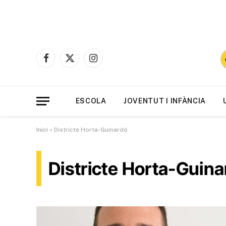
Facebook
X
Instagram
(Twitter)
ESCOLA
JOVENTUT I INFÀNCIA
Inici
»
Districte Horta-Guinardó
Districte Horta-Guin