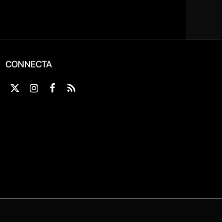
CONNECTA
X
Instagram
Facebook
RSS
(Twitter)