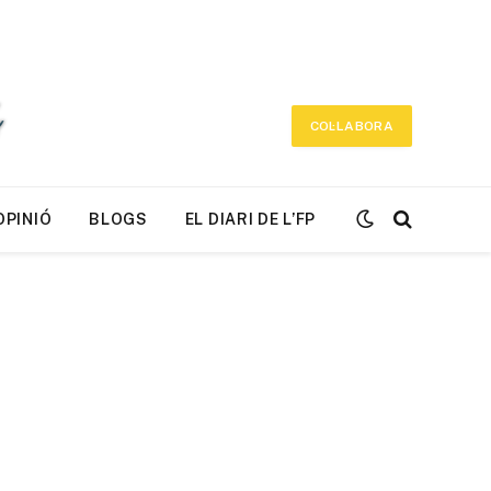
COL·LABORA
OPINIÓ
BLOGS
EL DIARI DE L’FP