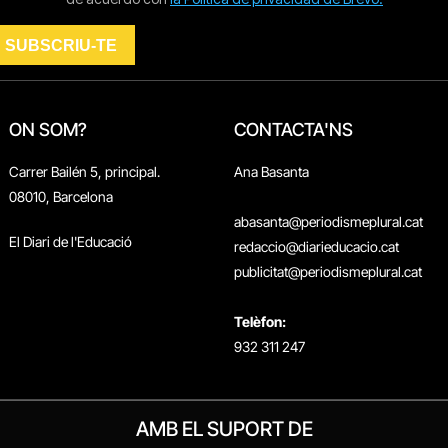
ON SOM?
CONTACTA'NS
Carrer Bailén 5, principal.
Ana Basanta
08010, Barcelona
abasanta@periodismeplural.cat
El Diari de l'Educació
redaccio@diarieducacio.cat
publicitat@periodismeplural.cat
Telèfon:
932 311 247
AMB EL SUPORT DE