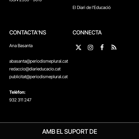
El Diari de l'Educació
CONTACTA'NS
CONNECTA
Ana Basanta
X
Instagram
Facebook
RSS
(Twitter)
abasanta@periodismeplural.cat
redaccio@diarieducacio.cat
publicitat@periodismeplural.cat
Telèfon:
932 311 247
AMB EL SUPORT DE