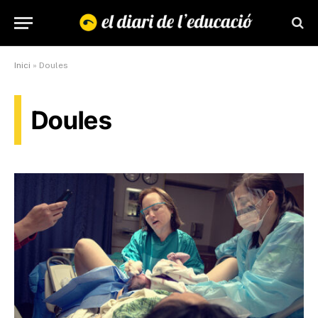
Inici
»
Doules
Doules