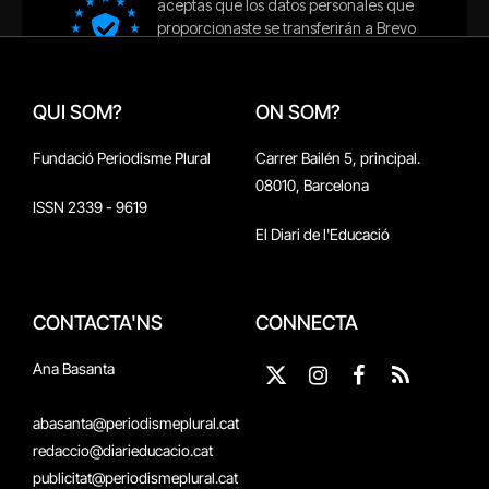
QUI SOM?
ON SOM?
Fundació Periodisme Plural
Carrer Bailén 5, principal.
08010, Barcelona
ISSN 2339 - 9619
El Diari de l'Educació
CONTACTA'NS
CONNECTA
Ana Basanta
X
Instagram
Facebook
RSS
(Twitter)
abasanta@periodismeplural.cat
redaccio@diarieducacio.cat
publicitat@periodismeplural.cat