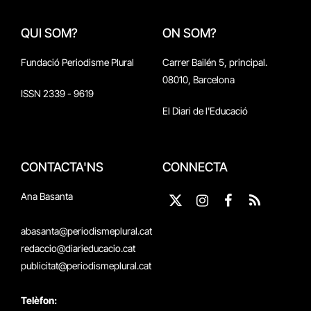
QUI SOM?
ON SOM?
Fundació Periodisme Plural
Carrer Bailén 5, principal.
08010, Barcelona
ISSN 2339 - 9619
El Diari de l'Educació
CONTACTA'NS
CONNECTA
Ana Basanta
X
Instagram
Facebook
RSS
(Twitter)
abasanta@periodismeplural.cat
redaccio@diarieducacio.cat
publicitat@periodismeplural.cat
Telèfon: