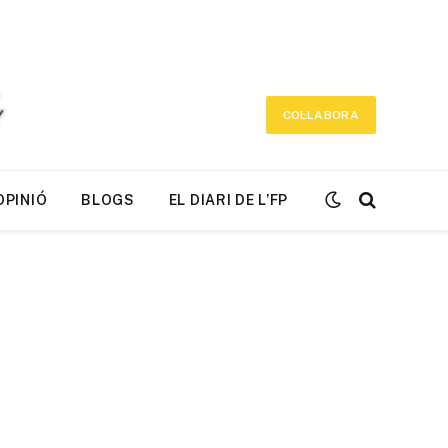
COL·LABORA
OPINIÓ
BLOGS
EL DIARI DE L’FP