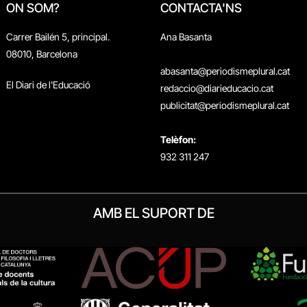
ON SOM?
CONTACTA'NS
Carrer Bailén 5, principal.
Ana Basanta
08010, Barcelona
abasanta@periodismeplural.cat
El Diari de l'Educació
redaccio@diarieducacio.cat
publicitat@periodismeplural.cat
Telèfon:
932 311 247
AMB EL SUPORT DE