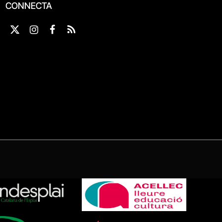
CONNECTA
X
Instagram
Facebook
RSS
(Twitter)