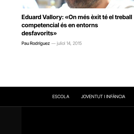
Eduard Vallory: «On més èxit té el treball
competencial és en entorns
desfavorits»
Pau Rodríguez
juliol 14, 2015
ESCOLA
JOVENTUT I INFÀNCIA