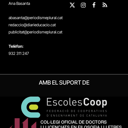
Ana Basanta
X
Instagram
Facebook
RSS
(Twitter)
abasanta@periodismeplural.cat
redaccio@diarieducacio.cat
publicitat@periodismeplural.cat
Telèfon:
932 311 247
AMB EL SUPORT DE