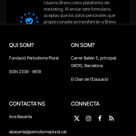
QUI SOM?
ON SOM?
Fundació Periodisme Plural
Carrer Bailén 5, principal.
08010, Barcelona
ISSN 2339 - 9619
El Diari de l'Educació
CONTACTA'NS
CONNECTA
Ana Basanta
X
Instagram
Facebook
RSS
(Twitter)
abasanta@periodismeplural.cat