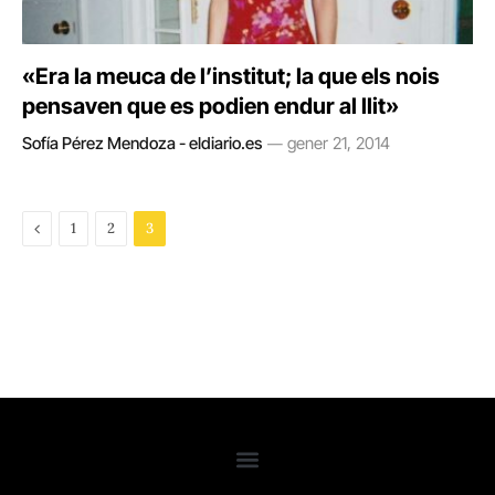
«Era la meuca de l’institut; la que els nois
pensaven que es podien endur al llit»
Sofía Pérez Mendoza - eldiario.es
gener 21, 2014
Previous
1
2
3