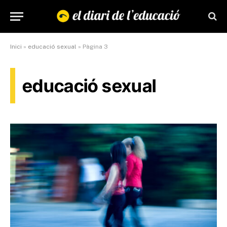
Inici
»
educació sexual
»
Pàgina 3
educació sexual