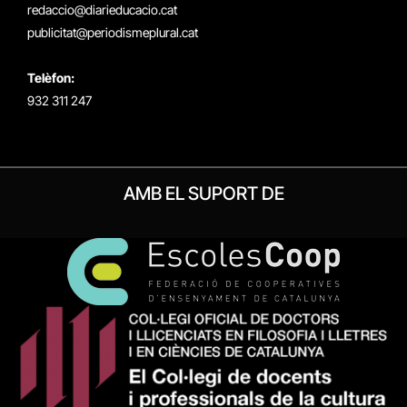
redaccio@diarieducacio.cat
publicitat@periodismeplural.cat
Telèfon:
932 311 247
AMB EL SUPORT DE