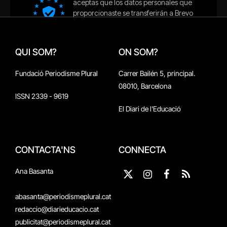
QUI SOM?
ON SOM?
Fundació Periodisme Plural
Carrer Bailén 5, principal.
08010, Barcelona
ISSN 2339 - 9619
El Diari de l'Educació
CONTACTA'NS
CONNECTA
Ana Basanta
X
Instagram
Facebook
RSS
(Twitter)
abasanta@periodismeplural.cat
redaccio@diarieducacio.cat
publicitat@periodismeplural.cat