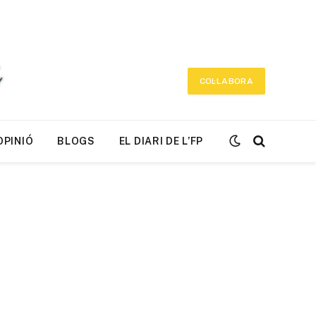
COL·LABORA
OPINIÓ
BLOGS
EL DIARI DE L’FP