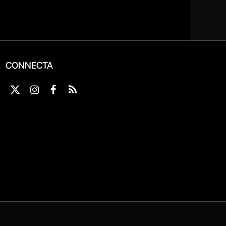
CONNECTA
X
Instagram
Facebook
RSS
(Twitter)