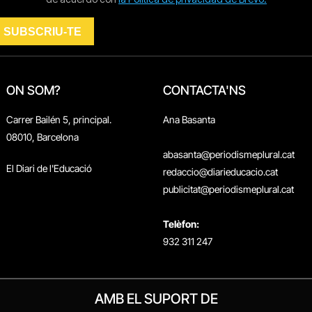
ON SOM?
CONTACTA'NS
Carrer Bailén 5, principal.
Ana Basanta
08010, Barcelona
abasanta@periodismeplural.cat
El Diari de l'Educació
redaccio@diarieducacio.cat
publicitat@periodismeplural.cat
Telèfon:
932 311 247
AMB EL SUPORT DE