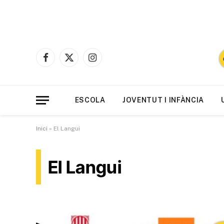
Facebook
X
Instagram
(Twitter)
ESCOLA
JOVENTUT I INFÀNCIA
Inici
»
El Langui
El Langui