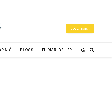
COL·LABORA
OPINIÓ
BLOGS
EL DIARI DE L’FP