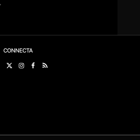
CONNECTA
X
Instagram
Facebook
RSS
(Twitter)