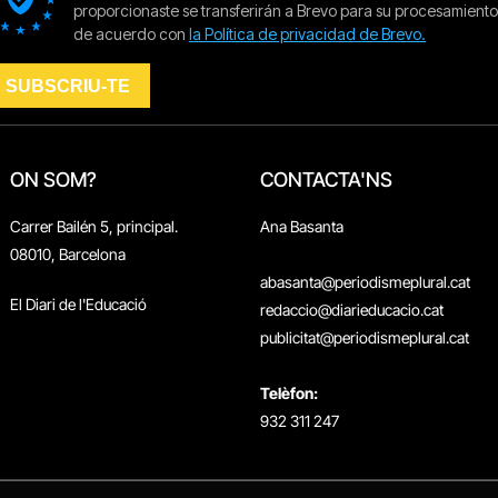
ON SOM?
CONTACTA'NS
Carrer Bailén 5, principal.
Ana Basanta
08010, Barcelona
abasanta@periodismeplural.cat
El Diari de l'Educació
redaccio@diarieducacio.cat
publicitat@periodismeplural.cat
Telèfon:
932 311 247