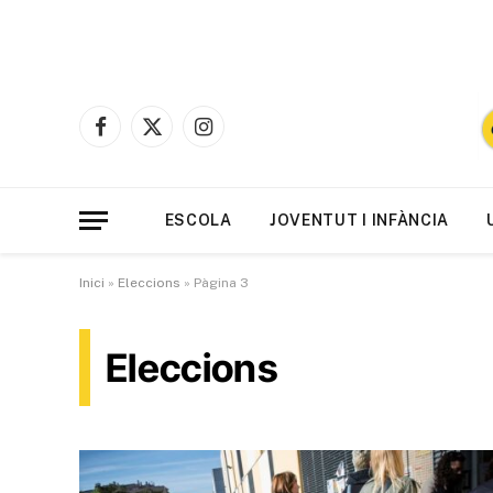
Facebook
X
Instagram
(Twitter)
ESCOLA
JOVENTUT I INFÀNCIA
Inici
»
Eleccions
»
Pàgina 3
Eleccions