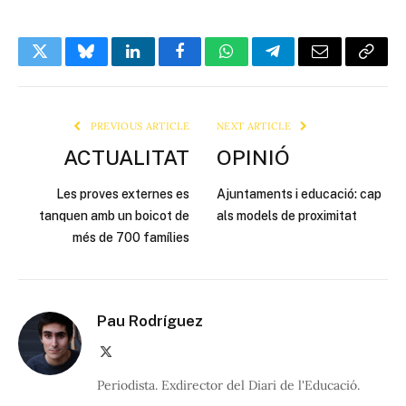
Twitter
Bluesky
LinkedIn
Facebook
WhatsApp
Telegram
Email
Copy
Link
PREVIOUS ARTICLE
NEXT ARTICLE
ACTUALITAT
OPINIÓ
Les proves externes es
Ajuntaments i educació: cap
tanquen amb un boicot de
als models de proximitat
més de 700 famílies
Pau Rodríguez
X
(Twitter)
Periodista. Exdirector del Diari de l'Educació.