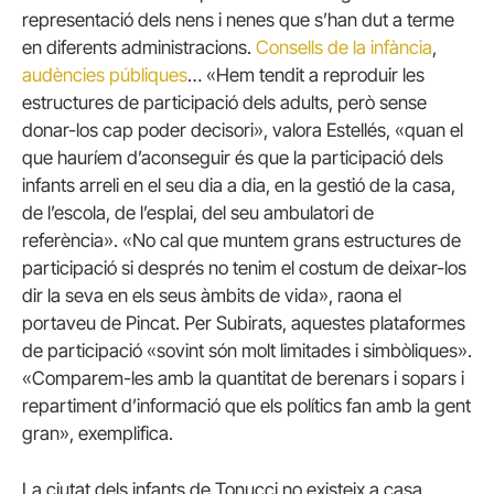
representació dels nens i nenes que s’han dut a terme
en diferents administracions.
Consells de la infància
,
audències públiques
… «Hem tendit a reproduir les
estructures de participació dels adults, però sense
donar-los cap poder decisori», valora Estellés, «quan el
que hauríem d’aconseguir és que la participació dels
infants arreli en el seu dia a dia, en la gestió de la casa,
de l’escola, de l’esplai, del seu ambulatori de
referència». «No cal que muntem grans estructures de
participació si després no tenim el costum de deixar-los
dir la seva en els seus àmbits de vida», raona el
portaveu de Pincat. Per Subirats, aquestes plataformes
de participació «sovint són molt limitades i simbòliques».
«Comparem-les amb la quantitat de berenars i sopars i
repartiment d’informació que els polítics fan amb la gent
gran», exemplifica.
La ciutat dels infants de Tonucci no existeix a casa