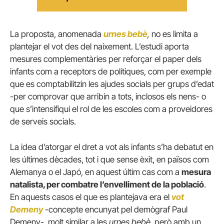
La proposta, anomenada
urnes bebè
,
no es limita a
plantejar el vot des del naixement. L’estudi aporta
mesures complementàries per reforçar el paper dels
infants com a receptors de polítiques, com per exemple
que es comptabilitzin les ajudes socials per grups d’edat
-per comprovar que arribin a tots, inclosos els nens- o
que s’intensifiqui el rol de les escoles com a proveidores
de serveis socials.
La idea d’atorgar el dret a vot als infants s’ha debatut en
les últimes dècades, tot i que sense èxit, en països com
Alemanya o el Japó, en aquest últim cas com a
mesura
natalista, per combatre l’envelliment de la població
.
En aquests casos el que es plantejava era el
vot
Demeny
-concepte encunyat pel demògraf Paul
Demeny-, molt similar a les
urnes bebè
, però amb un