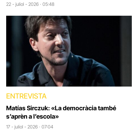
22 - juliol - 2026 · 05:48
ENTREVISTA
Matías Sirczuk: «La democràcia també
s’aprèn a l’escola»
17 - juliol - 2026 · 07:04