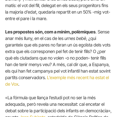
matís: el vot del fill, delegat en els seus progenitors fins
la majoria d’edat, quedaria repartit en un 50% -mig vot-
entre el pare i la mare.
Les propostes són, com a mínim, polèmiques
. Sense
anar més lluny, en el cas de les
urnes bebè
, ¿qui
garanteix que els pares no faran un ús egoïsta dels vots
extra que els corresponen pel fet de tenir fills? O ¿per
què els ciutadans que no volen -o no poden- tenir fills
han de tenir menys veu? A més, cal dir que, a Espanya,
els qui han fet campanya pel vot infantil han estat sovint
partits conservadors.
L’exemple més recent ha estat el
de Vox
.
«La fórmula que llança l’estudi pot no ser la més
adequada, però revela una necessitat: cal encetar el
debat sobre la participació dels infants en democràcia»,