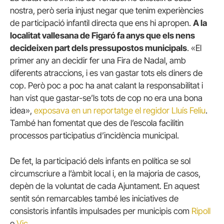
nostra, però seria injust negar que tenim experiències
de participació infantil directa que ens hi apropen.
A la
localitat vallesana de Figaró fa anys que els nens
decideixen part dels pressupostos municipals
. «El
primer any an decidir fer una Fira de Nadal, amb
diferents atraccions, i es van gastar tots els diners de
cop. Però poc a poc ha anat calant la responsabilitat i
han vist que gastar-se’ls tots de cop no era una bona
idea»,
exposava en un reportatge el regidor Lluís Feliu
.
També han fomentat que des de l’escola facilitin
processos participatius d’incidència municipal.
De fet, la participació dels infants en política se sol
circumscriure a l’àmbit local i, en la majoria de casos,
depèn de la voluntat de cada Ajuntament. En aquest
sentit són remarcables també les iniciatives de
consistoris infantils impulsades per municipis com
Ripoll
o
Vic
.