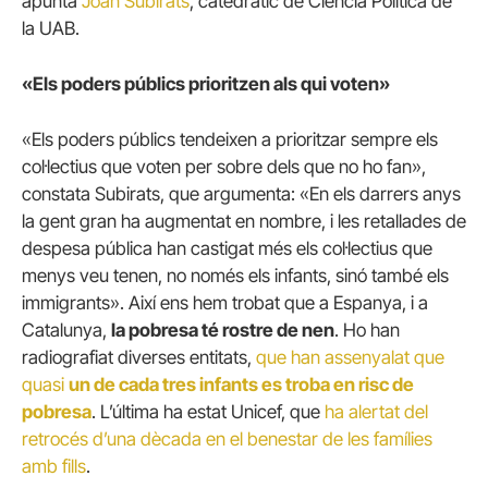
apunta
Joan Subirats
, catedràtic de Ciència Política de
la UAB.
«Els poders públics prioritzen als qui voten»
«Els poders públics tendeixen a prioritzar sempre els
col·lectius que voten per sobre dels que no ho fan»,
constata Subirats, que argumenta: «En els darrers anys
la gent gran ha augmentat en nombre, i les retallades de
despesa pública han castigat més els col·lectius que
menys veu tenen, no només els infants, sinó també els
immigrants». Així ens hem trobat que a Espanya, i a
Catalunya,
la pobresa té rostre de nen
. Ho han
radiografiat diverses entitats,
que han assenyalat que
quasi
un de cada tres infants es troba en risc de
pobresa
. L’última ha estat Unicef, que
ha alertat del
retrocés d’una dècada en el benestar de les famílies
amb fills
.