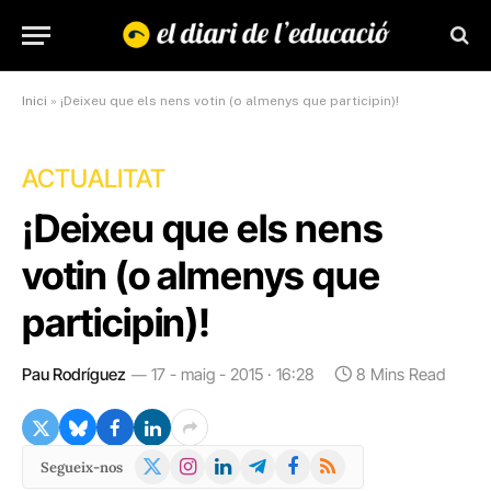
Inici
»
¡Deixeu que els nens votin (o almenys que participin)!
ACTUALITAT
¡Deixeu que els nens
votin (o almenys que
participin)!
Pau Rodríguez
17 - maig - 2015 · 16:28
8 Mins Read
X
Instagram
LinkedIn
Telegram
Facebook
RSS
Segueix-nos
(Twitter)