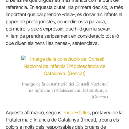
urbanisme que tingués els mes menuts com a punt de
referència. En aquesta ciutat, «la primera decisió, la més
important que cal prendre -deia-, és donar als infants el
paper de protagonistes, concedir-los la paraula,
permetre’ls que s’expressin, que hi diguin la seva».
«Hem de prendre seriosament en consideració tot allò
que diuen els nens i les nenes», sentenciava.
Imatge de la constitució del Consell Nacional
de lnfància i l’Adolescència de Catalunya.
(Gencat)
Aquesta afirmació, segons
Paco Estellés
, portaveu de la
Plataforma d’Infancia de Catalunya (Pincat), treuria els
colors a molts dels responsables dels òrgans de