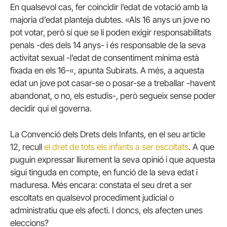
En qualsevol cas, fer coincidir l’edat de votació amb la
majoria d’edat planteja dubtes. «Als 16 anys un jove no
pot votar, però sí que se li poden exigir responsabilitats
penals -des dels 14 anys- i és responsable de la seva
activitat sexual -l’edat de consentiment mínima està
fixada en els 16-«, apunta Subirats. A més, a aquesta
edat un jove pot casar-se o posar-se a treballar -havent
abandonat, o no, els estudis-, però segueix sense poder
decidir qui el governa.
La Convenció dels Drets dels Infants, en el seu article
12, recull
el dret de tots els infants a ser escoltats
. A que
puguin expressar lliurement la seva opinió i que aquesta
sigui tinguda en compte, en funció de la seva edat i
maduresa. Més encara: constata el seu dret a ser
escoltats en qualsevol procediment judicial o
administratiu que els afecti. I doncs, els afecten unes
eleccions?