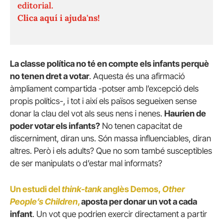
editorial.
Clica aquí i ajuda'ns!
La classe política no té en compte els infants perquè
no tenen dret a votar
. Aquesta és una afirmació
àmpliament compartida -potser amb l’excepció dels
propis polítics-, i tot i així els països segueixen sense
donar la clau del vot als seus nens i nenes.
Haurien de
poder votar els infants?
No tenen capacitat de
discerniment, diran uns. Són massa influenciables, diran
altres. Però i els adults? Que no som també susceptibles
de ser manipulats o d’estar mal informats?
Un estudi del
think-tank
anglès Demos,
Other
People’s Children
,
aposta per donar un vot a cada
infant
. Un vot que podrien exercir directament a partir