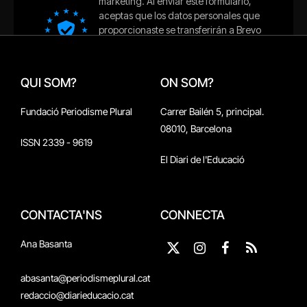
QUI SOM?
ON SOM?
Fundació Periodisme Plural
Carrer Bailén 5, principal.
08010, Barcelona
ISSN 2339 - 9619
El Diari de l'Educació
CONTACTA'NS
CONNECTA
Ana Basanta
X
Instagram
Facebook
RSS
(Twitter)
abasanta@periodismeplural.cat
redaccio@diarieducacio.cat