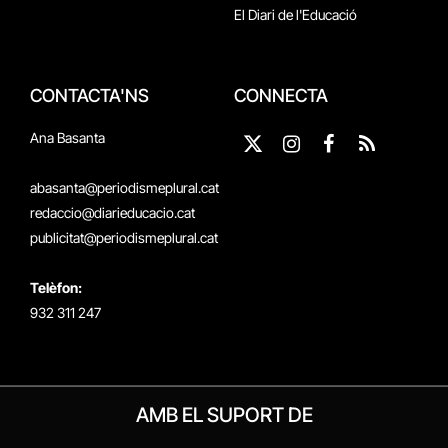
El Diari de l'Educació
CONTACTA'NS
CONNECTA
Ana Basanta
X
Instagram
Facebook
RSS
(Twitter)
abasanta@periodismeplural.cat
redaccio@diarieducacio.cat
publicitat@periodismeplural.cat
Telèfon:
932 311 247
AMB EL SUPORT DE