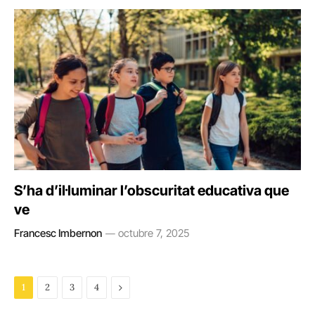
S’ha d’il·luminar l’obscuritat educativa que
ve
Francesc Imbernon
octubre 7, 2025
Next
1
2
3
4