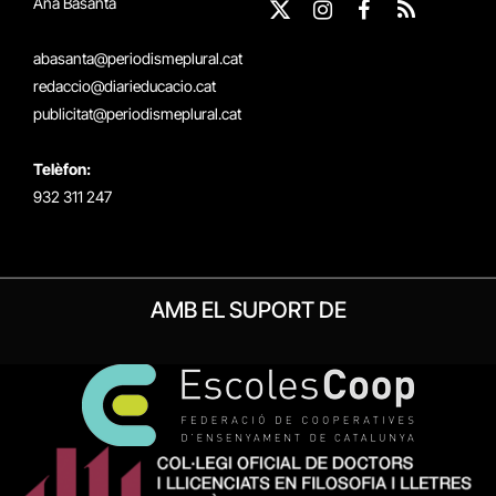
Ana Basanta
X
Instagram
Facebook
RSS
(Twitter)
abasanta@periodismeplural.cat
redaccio@diarieducacio.cat
publicitat@periodismeplural.cat
Telèfon:
932 311 247
AMB EL SUPORT DE