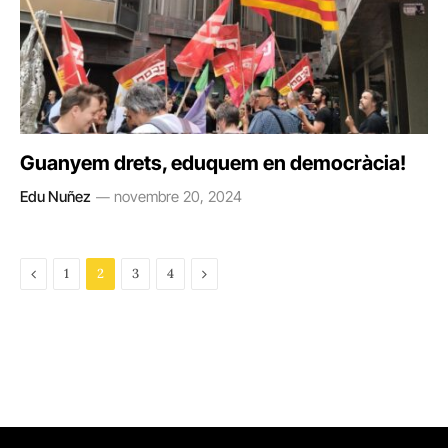
Guanyem drets, eduquem en democràcia!
Edu Nuñez
novembre 20, 2024
Previous
Next
1
2
3
4