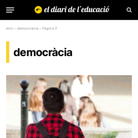
Inici
»
democràcia
»
Pàgina 2
democràcia