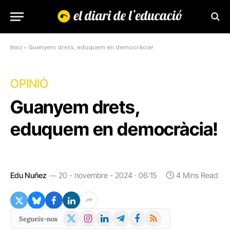
Inici
»
Guanyem drets, eduquem en democràcia!
OPINIÓ
Guanyem drets,
eduquem en democràcia!
Edu Nuñez
20 - novembre - 2024 · 06:15
4 Mins Read
X
Instagram
LinkedIn
Telegram
Facebook
RSS
Segueix-nos
(Twitter)