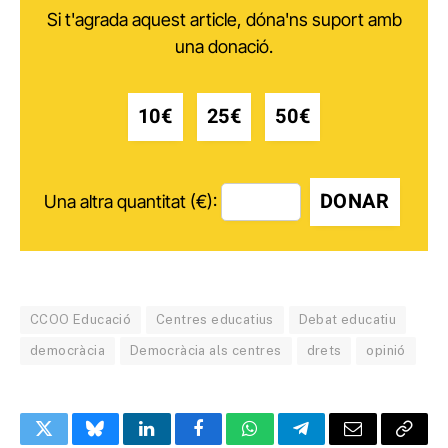
Si t'agrada aquest article, dóna'ns suport amb
una donació.
10€
25€
50€
DONAR
Una altra quantitat (€):
CCOO Educació
Centres educatius
Debat educatiu
democràcia
Democràcia als centres
drets
opinió
Twitter
Bluesky
LinkedIn
Facebook
WhatsApp
Telegram
Email
Copy