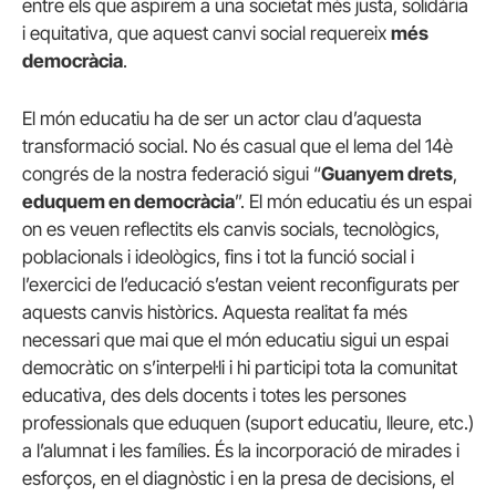
entre els que aspirem a una societat més justa, solidària
i equitativa, que aquest canvi social requereix
més
democràcia
.
El món educatiu ha de ser un actor clau d’aquesta
transformació social. No és casual que el lema del 14è
congrés de la nostra federació sigui “
Guanyem drets
,
eduquem en democràcia
”. El món educatiu és un espai
on es veuen reflectits els canvis socials, tecnològics,
poblacionals i ideològics, fins i tot la funció social i
l’exercici de l’educació s’estan veient reconfigurats per
aquests canvis històrics. Aquesta realitat fa més
necessari que mai que el món educatiu sigui un espai
democràtic on s’interpel·li i hi participi tota la comunitat
educativa, des dels docents i totes les persones
professionals que eduquen (suport educatiu, lleure, etc.)
a l’alumnat i les famílies. És la incorporació de mirades i
esforços, en el diagnòstic i en la presa de decisions, el