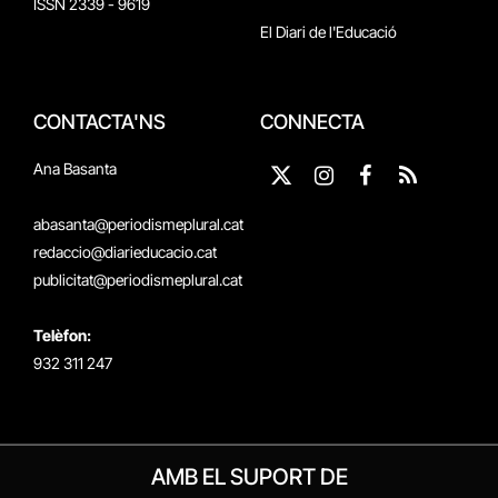
ISSN 2339 - 9619
El Diari de l'Educació
CONTACTA'NS
CONNECTA
Ana Basanta
X
Instagram
Facebook
RSS
(Twitter)
abasanta@periodismeplural.cat
redaccio@diarieducacio.cat
publicitat@periodismeplural.cat
Telèfon:
932 311 247
AMB EL SUPORT DE