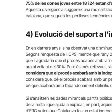
75% de les dones joves entre 18 i 24 estan d
Aquesta divergència suggereix una radicalitzaci
catalana, que segueix les perilloses tendències
4) Evolució del suport a 
En els darrers anys, s’ha observat una disminuc
Segons l’enquesta de l’ICPS, mentre que l’any
que li agradaria que el procés acabés amb la i
ara al voltant del 30%. Però és més rellevant, si
considera que el procés acabarà amb la ind
considera que, bé el procés acabarà amb un p
bé que acabarà amb l’abandonament definitiu d
Si s’analitzen les dades mirant els partits políti
de la resta i que ajuda a explicar, en part, aqu
d’ERC volien que Catalunya fos un estat indepe