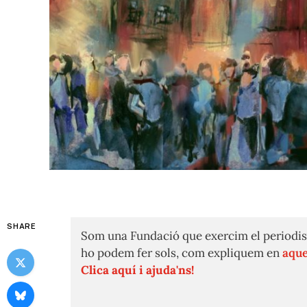
SHARE
Som una Fundació que exercim el periodis
ho podem fer sols, com expliquem en
aque
Clica aquí i ajuda'ns!