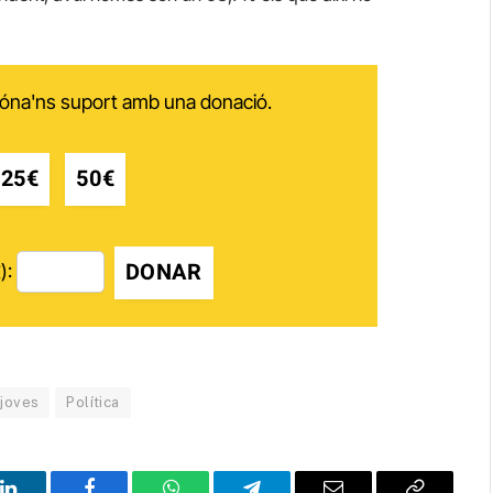
 dóna'ns suport amb una donació.
25€
50€
DONAR
):
joves
Política