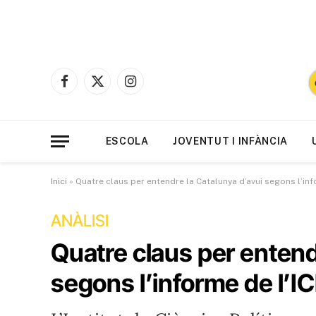
Facebook
X
Instagram
(Twitter)
ESCOLA
JOVENTUT I INFÀNCIA
Inici
»
Quatre claus per entendre la Catalunya d’avui segons l’inf
ANÀLISI
Quatre claus per entend
segons l’informe de l’I