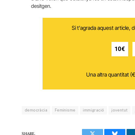
desitgen.
Si t'agrada aquest article,
10€
Una altra quantitat (€
democràcia
Feminisme
immigració
joventut
SHARE.