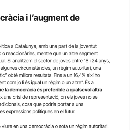
ràcia i l’augment de
lítica a Catalunya, amb una part de la joventut
 o reaccionàries, mentre que un altre segment
ual. Si analitzem el sector de joves entre 18 i 24 anys,
 algunes circumstàncies, un règim autoritari, una
c” obté millors resultats. Fins a un 16,4% així ho
 com jo li és igual un règim o un altre”. És a
 la democràcia és preferible a qualsevol altra
x una crisi de representació, on els joves no se
radicionals, cosa que podria portar a una
s expressions polítiques en el futur.
viure en una democràcia o sota un règim autoritari.