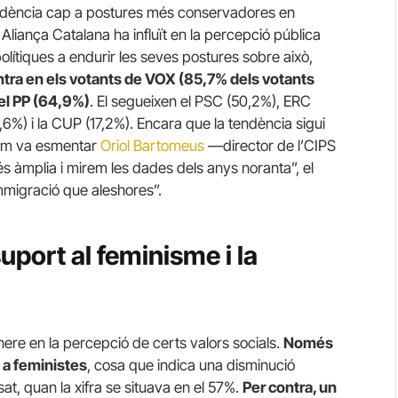
tendència cap a postures més conservadores en
liança Catalana ha influït en la percepció pública
olítiques a endurir les seves postures sobre això,
tra en els votants de VOX (85,7% dels votants
 el PP (64,9%)
. El segueixen el PSC (50,2%), ERC
6%) i la CUP (17,2%). Encara que la tendència sigui
 com va esmentar
Oriol Bartomeus
—director de l’CIPS
 àmplia i mirem les dades dels anys noranta”, el
immigració que aleshores”.
uport al feminisme i la
ere en la percepció de certs valors socials.
Només
 a feministes
, cosa que indica una disminució
, quan la xifra se situava en el 57%.
Per contra, un