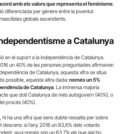
’acord amb els valors que representa el feminisme
.
ó diferenciada per gènere entre la joventut
 masclistes globals ascendents.
l’independentisme a Catalunya
ió en el suport a la independència de Catalunya.
 2016 un 40% de les persones preguntades afirmaven
ndependència de Catalunya, aquesta xifra se situa
 és possible, aquesta altra dada:
només un 5%
ependència de Catalunya
. La immensa majoria
acte que doti Catalunya de més autogovern (40%), o
el procés (40%).
cs, hi ha una xifra que sens dubte ressalta per sobre
est descens: si l’any 2018 un 83,6% dels votants
ndent, avui només són un 63,7% els que així ho