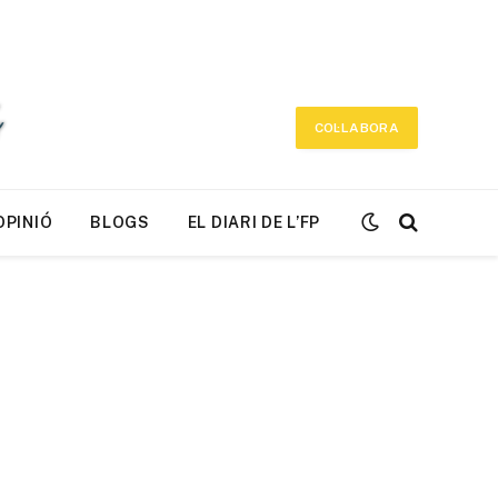
COL·LABORA
OPINIÓ
BLOGS
EL DIARI DE L’FP