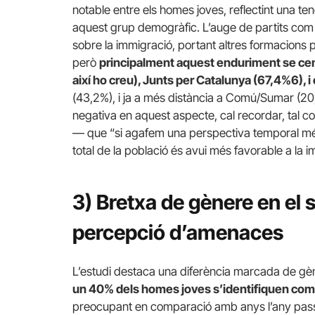
notable entre els homes joves, reflectint una 
aquest grup demogràfic. L’auge de partits com A
sobre la immigració, portant altres formacions p
però
principalment aquest enduriment se cen
així ho creu), Junts per Catalunya (67,4%6), i
(43,2%), i ja a més distància a Comú/Sumar (20,
negativa en aquest aspecte, cal recordar, tal
— que “si agafem una perspectiva temporal més
total de la població és avui més favorable a la 
3) Bretxa de gènere en el s
percepció d’amenaces
L’estudi destaca una diferència marcada de gèn
un 40% dels homes joves s’identifiquen com
preocupant en comparació amb anys l’any passat