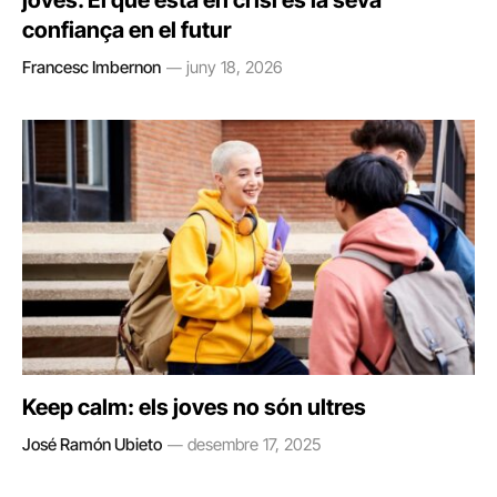
joves. El que està en crisi és la seva
confiança en el futur
Francesc Imbernon
juny 18, 2026
Keep calm: els joves no són ultres
José Ramón Ubieto
desembre 17, 2025