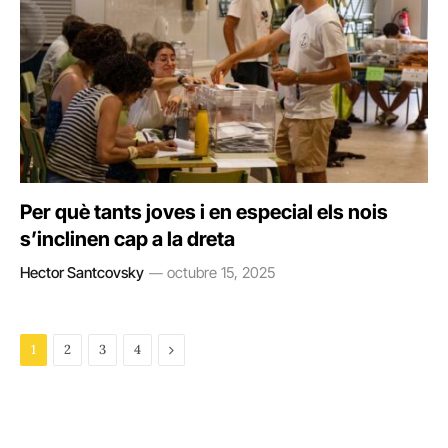
Per què tants joves i en especial els nois
s’inclinen cap a la dreta
Hector Santcovsky
octubre 15, 2025
Next
1
2
3
4