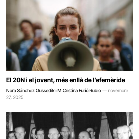
El 20N i el jovent, més enllà de l’efemèride
Nora Sánchez Oussedik i M.Cristina Furió Rubio
novembre
27, 2025