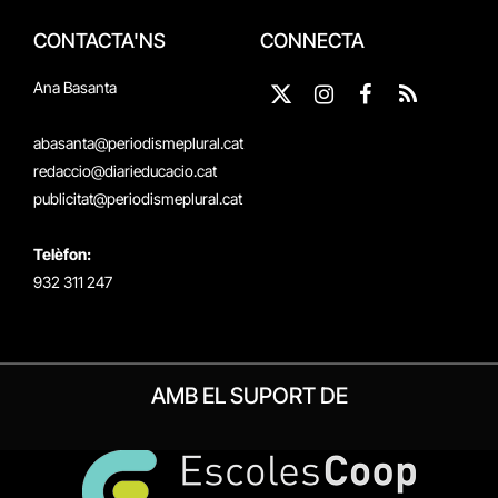
CONTACTA'NS
CONNECTA
Ana Basanta
X
Instagram
Facebook
RSS
(Twitter)
abasanta@periodismeplural.cat
redaccio@diarieducacio.cat
publicitat@periodismeplural.cat
Telèfon:
932 311 247
AMB EL SUPORT DE