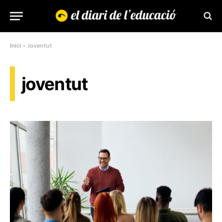
Inici
»
Joventut
joventut