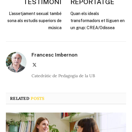
TESTIMONI
REPORTATGE
L’assetjament sexual també
Quan els ideals
sona als estudis superiors de
transformadors et lliguen en
música
un grup: CREA/Odissea
Francesc Imbernon
X
(Twitter)
Catedràtic de Pedagogia de la UB
RELATED
POSTS