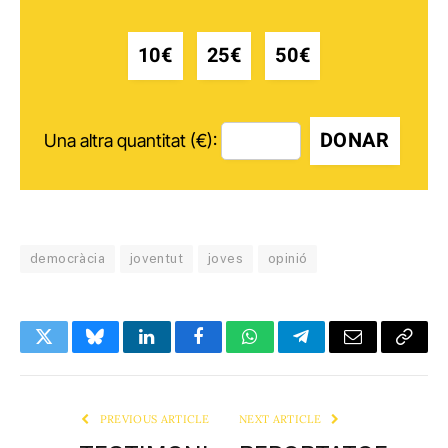
10€
25€
50€
DONAR
Una altra quantitat (€):
democràcia
joventut
joves
opinió
Twitter
Bluesky
LinkedIn
Facebook
WhatsApp
Telegram
Email
Copy
Link
PREVIOUS ARTICLE
NEXT ARTICLE