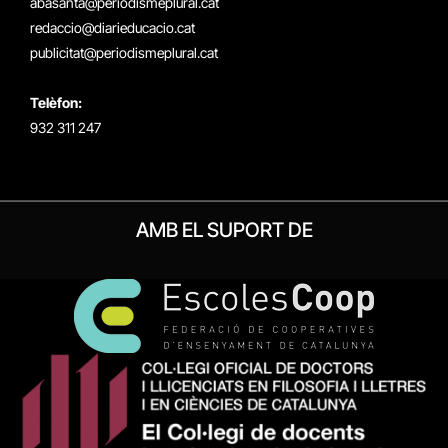
abasanta@periodismeplural.cat
redaccio@diarieducacio.cat
publicitat@periodismeplural.cat
Telèfon:
932 311 247
AMB EL SUPORT DE