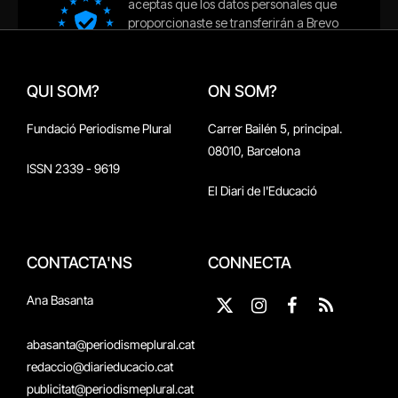
QUI SOM?
ON SOM?
Fundació Periodisme Plural
Carrer Bailén 5, principal.
08010, Barcelona
ISSN 2339 - 9619
El Diari de l'Educació
CONTACTA'NS
CONNECTA
Ana Basanta
X
Instagram
Facebook
RSS
(Twitter)
abasanta@periodismeplural.cat
redaccio@diarieducacio.cat
publicitat@periodismeplural.cat