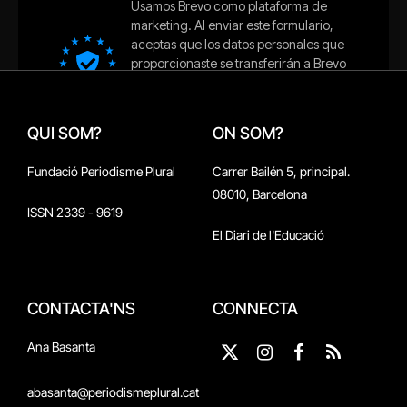
QUI SOM?
ON SOM?
Fundació Periodisme Plural
Carrer Bailén 5, principal.
08010, Barcelona
ISSN 2339 - 9619
El Diari de l'Educació
CONTACTA'NS
CONNECTA
Ana Basanta
X
Instagram
Facebook
RSS
(Twitter)
abasanta@periodismeplural.cat