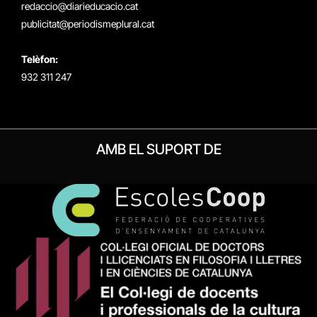
redaccio@diarieducacio.cat
publicitat@periodismeplural.cat
Telèfon:
932 311 247
AMB EL SUPORT DE