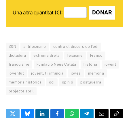
DONAR
Una altra quantitat (€):
20N
antifeixisme
contra el discurs de l'odi
dictadura
extrema dreta
feixisme
Franco
franquisme
Fundació Neus Català
història
jovent
joventut
joventut i infància
joves
memòria
memòria històrica
odi
opinió
postguerra
projecte abril
Twitter
Bluesky
LinkedIn
Facebook
WhatsApp
Telegram
Email
Copy
Link