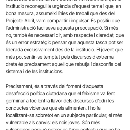
institució reconegui la urgència d’aquest tema i que, en
bona mesura, assumeixi línies de treball que des del
Projecte Abril, vam compartir i impulsar. És positiu que
l’administració faci seva aquesta preocupació. Si més
no, també és necessari dir, amb respecte i claredat, que
és un error estratègic pensar que aquesta tasca pot ser
liderada exclusivament des de la institució. El jovent que
més pot sentir-se temptat pels discursos d’extrema
dreta és precisament aquell que rebutja i desconfia del
sistema i de les institucions.
Precisament, és a través del foment d’aquesta
desafecció política ciutadana que el feixisme va fent
germinar a foc lent la llavor dels discursos d’odi i les
conductes violentes que els alimenten. I ho fa
focalitzant-se sobretot en un subjecte particular, el més
vulnerable als canvis: els nois joves. Són més
vulnerables perquè potser és l’únic col·lectiu que no ha