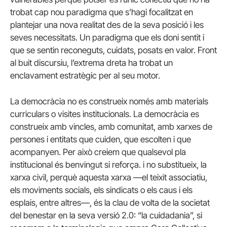
trobat cap nou paradigma que s’hagi focalitzat en
plantejar una nova realitat des de la seva posició i les
seves necessitats. Un paradigma que els doni sentit i
que se sentin reconeguts, cuidats, posats en valor. Front
al buit discursiu, l’extrema dreta ha trobat un
enclavament estratègic per al seu motor.
La democràcia no es construeix només amb materials
curriculars o visites institucionals. La democràcia es
construeix amb vincles, amb comunitat, amb xarxes de
persones i entitats que cuiden, que escolten i que
acompanyen. Per això creiem que qualsevol pla
institucional és benvingut si reforça. i no substitueix, la
xarxa civil, perquè aquesta xarxa —el teixit associatiu,
els moviments socials, els sindicats o els caus i els
esplais, entre altres—, és la clau de volta de la societat
del benestar en la seva versió 2.0: “la cuidadania”, si