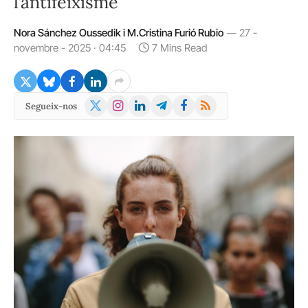
l’antifeixisme"
Nora Sánchez Oussedik i M.Cristina Furió Rubio
27 -
novembre - 2025 · 04:45
7 Mins Read
X
Instagram
LinkedIn
Telegram
Facebook
RSS
Segueix-nos
(Twitter)