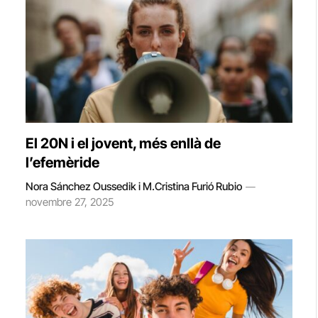
El 20N i el jovent, més enllà de
l’efemèride
Nora Sánchez Oussedik i M.Cristina Furió Rubio
novembre 27, 2025