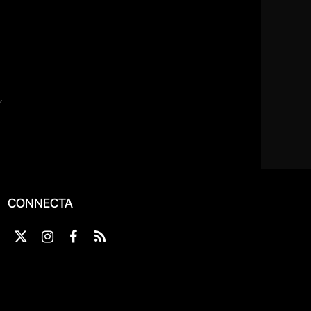
CONNECTA
X
Instagram
Facebook
RSS
(Twitter)