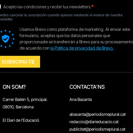
ON SOM?
CONTACTA'NS
Carrer Bailén 5, principal.
Ana Basanta
08010, Barcelona
abasanta@periodismeplural.cat
El Diari de l'Educació
redaccio@diarieducacio.cat
publicitat@periodismeplural.cat