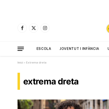
Facebook
X
Instagram
(Twitter)
ESCOLA
JOVENTUT I INFÀNCIA
Inici
»
Extrema dreta
extrema dreta