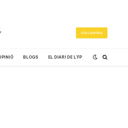
COL·LABORA
OPINIÓ
BLOGS
EL DIARI DE L’FP