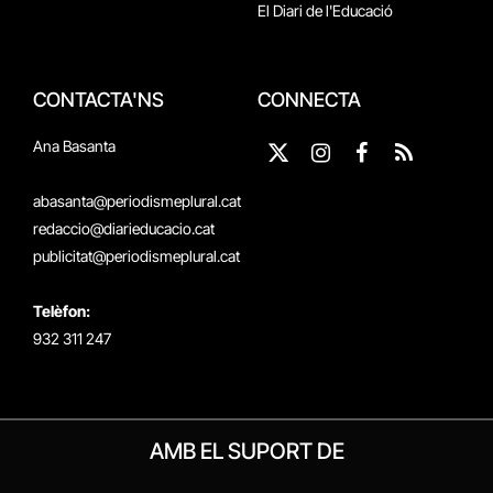
El Diari de l'Educació
CONTACTA'NS
CONNECTA
Ana Basanta
X
Instagram
Facebook
RSS
(Twitter)
abasanta@periodismeplural.cat
redaccio@diarieducacio.cat
publicitat@periodismeplural.cat
Telèfon:
932 311 247
AMB EL SUPORT DE