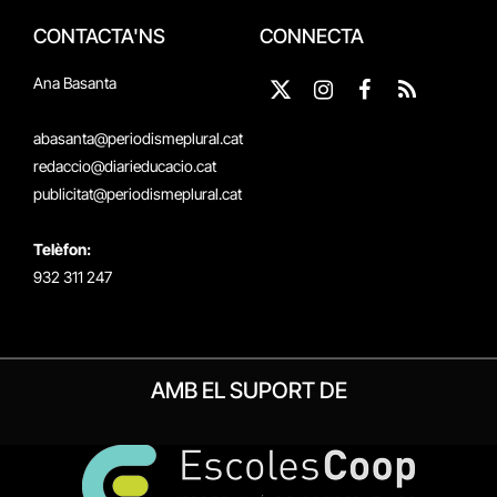
CONTACTA'NS
CONNECTA
Ana Basanta
X
Instagram
Facebook
RSS
(Twitter)
abasanta@periodismeplural.cat
redaccio@diarieducacio.cat
publicitat@periodismeplural.cat
Telèfon:
932 311 247
AMB EL SUPORT DE