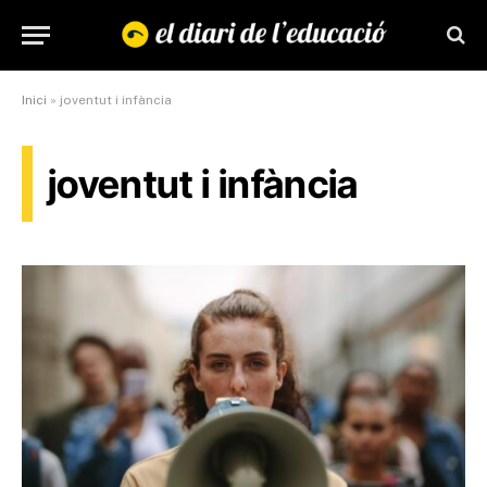
Inici
»
joventut i infància
joventut i infància