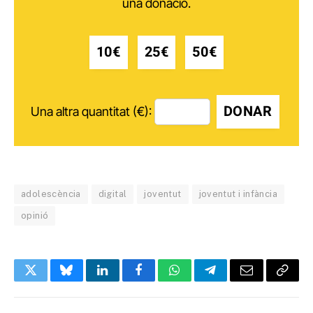
una donació.
10€
25€
50€
DONAR
Una altra quantitat (€):
adolescència
digital
joventut
joventut i infància
opinió
Twitter
Bluesky
LinkedIn
Facebook
WhatsApp
Telegram
Email
Copy
Link