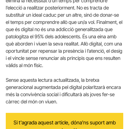
elimina la necessitat d’un temps per comprendre
l’elecció a realitzar posteriorment. No es tracta de
substituir un ideal caduc per un altre, sinó de donar-se
el temps per comprendre allò que un/a vol. Finalment, el
que és digital no és una addicció generalitzada que
patologitza el 95% dels adolescents. És una eina amb
què aborden i viuen la seva realitat. Allò digital, com una
oportunitat per repensar la presència i l’atenció, el desig
i el vincle sense renunciar als principis que ens resulten
vàlids al món físic.
Sense aquesta lectura actualitzada, la bretxa
generacional augmentada pel digital polaritzarà encara
més la convivència social i dificultarà als joves fer-se
càrrec del món on viuen.
Si t'agrada aquest article, dóna'ns suport amb