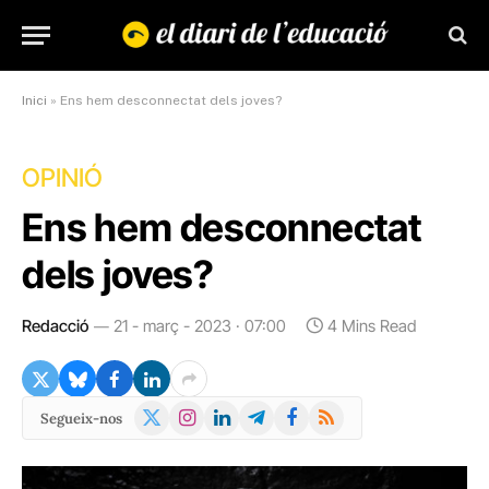
Inici
»
Ens hem desconnectat dels joves?
OPINIÓ
Ens hem desconnectat
dels joves?
Redacció
21 - març - 2023 · 07:00
4 Mins Read
X
Instagram
LinkedIn
Telegram
Facebook
RSS
Segueix-nos
(Twitter)