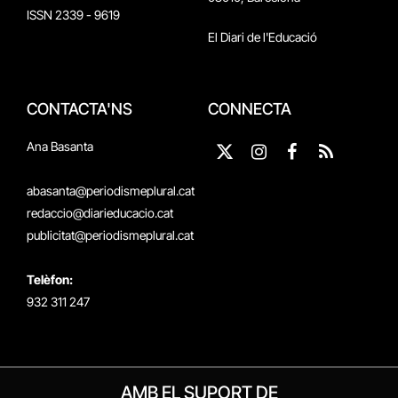
ISSN 2339 - 9619
El Diari de l'Educació
CONTACTA'NS
CONNECTA
Ana Basanta
X
Instagram
Facebook
RSS
(Twitter)
abasanta@periodismeplural.cat
redaccio@diarieducacio.cat
publicitat@periodismeplural.cat
Telèfon:
932 311 247
AMB EL SUPORT DE