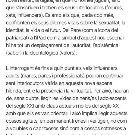
que s’inscriuen i troben els seus interlocutors (fòrums,
xats, influencers). És amb ells que, cada cop més,
confronten els seus dilemes vitals sobre la sexualitat, la
identitat, la vida o el futur. Del Pare (com a icona del
patriarcat) a l’iPad com a símbol d’aquest nou escenari
hi ha tot un desplaçament de l’autoritat, l’epistèmica
(saber) i la deontològica (valors).
L’interrogant és fins a quin punt els vells influencers
adults (mares, pares i professionals) podran continuar
sent interlocutors vàlids en aquesta nova escena
híbrida, entre la presència i la virtualitat. Per això, hauran
de, sens dubte, llegir les vides de nens/es i adolescents
del segle XXI amb claus actuals i no les del segle XX
amb què ells es van orientar. I això implica llegir aquests
cossos agitats, en permanent frenesí i vertigen, no com
a volubles o capritxosos sinó com a cossos sotmesos a