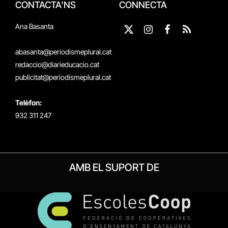
CONTACTA'NS
CONNECTA
Ana Basanta
X
Instagram
Facebook
RSS
(Twitter)
abasanta@periodismeplural.cat
redaccio@diarieducacio.cat
publicitat@periodismeplural.cat
Telèfon:
932 311 247
AMB EL SUPORT DE