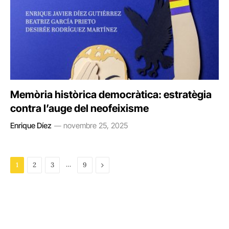
Memòria històrica democràtica: estratègia
contra l’auge del neofeixisme
Enrique Díez
novembre 25, 2025
…
Next
1
2
3
9