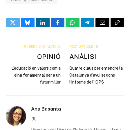
Twitter
Bluesky
LinkedIn
Facebook
WhatsApp
Telegram
Email
Copy
Link
PREVIOUS ARTICLE
NEXT ARTICLE
OPINIÓ
ANÀLISI
L’educació en valors com a
Quatre claus per entendre la
eina fonamental per a un
Catalunya d’avui segons
futur millor
l’informe de l’ICPS
Ana Basanta
X
(Twitter)
Directora del Diari de l'Educació. Llicenciada en