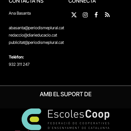
CONTACTA'NS
CONNECTA
Ana Basanta
X
Instagram
Facebook
RSS
(Twitter)
abasanta@periodismeplural.cat
redaccio@diarieducacio.cat
publicitat@periodismeplural.cat
Telèfon:
932 311 247
AMB EL SUPORT DE