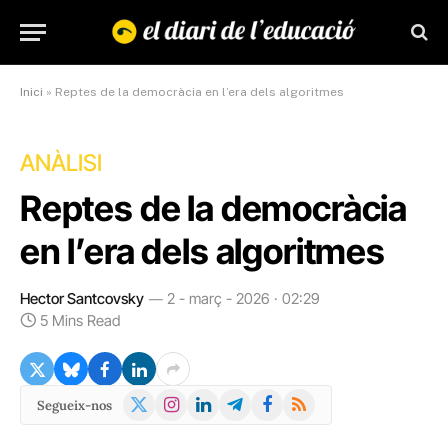
Inici
»
Reptes de la democràcia en l’era dels algoritmes
ANÀLISI
Reptes de la democràcia
en l’era dels algoritmes
Hector Santcovsky
2 - març - 2026 · 02:29
5 Mins Read
X
Instagram
LinkedIn
Telegram
Facebook
RSS
Segueix-nos
(Twitter)