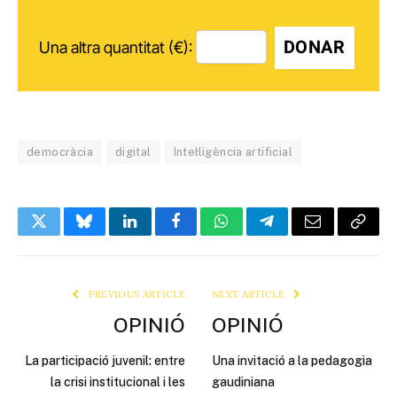
DONAR
Una altra quantitat (€):
democràcia
digital
Intel·ligència artificial
Twitter
Bluesky
LinkedIn
Facebook
WhatsApp
Telegram
Email
Copy
Link
PREVIOUS ARTICLE
NEXT ARTICLE
OPINIÓ
OPINIÓ
La participació juvenil: entre
Una invitació a la pedagogia
la crisi institucional i les
gaudiniana