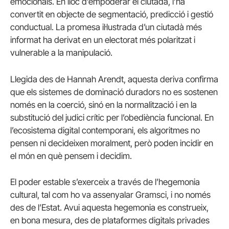
emocionals. En lloc d’empoderar el ciutadà, l’ha
convertit en objecte de segmentació, predicció i gestió
conductual. La promesa il·lustrada d’un ciutadà més
informat ha derivat en un electorat més polaritzat i
vulnerable a la manipulació.
Llegida des de Hannah Arendt, aquesta deriva confirma
que els sistemes de dominació duradors no es sostenen
només en la coerció, sinó en la normalització i en la
substitució del judici crític per l’obediència funcional. En
l’ecosistema digital contemporani, els algoritmes no
pensen ni decideixen moralment, però poden incidir en
el món en què pensem i decidim.
El poder estable s’exerceix a través de l’hegemonia
cultural, tal com ho va assenyalar Gramsci, i no només
des de l’Estat. Avui aquesta hegemonia es construeix,
en bona mesura, des de plataformes digitals privades