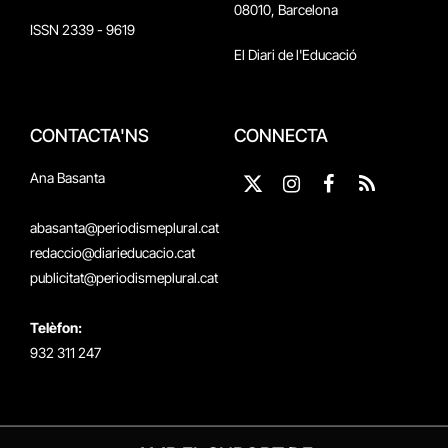
08010, Barcelona
ISSN 2339 - 9619
El Diari de l'Educació
CONTACTA'NS
CONNECTA
Ana Basanta
X
Instagram
Facebook
RSS
(Twitter)
abasanta@periodismeplural.cat
redaccio@diarieducacio.cat
publicitat@periodismeplural.cat
Telèfon:
932 311 247