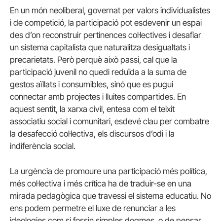
En un món neoliberal, governat per valors individualistes
i de competició, la participació pot esdevenir un espai
des d’on reconstruir pertinences col·lectives i desafiar
un sistema capitalista que naturalitza desigualtats i
precarietats. Però perquè això passi, cal que la
participació juvenil no quedi reduïda a la suma de
gestos aïllats i consumibles, sinó que es pugui
connectar amb projectes i lluites compartides. En
aquest sentit, la xarxa civil, entesa com el teixit
associatiu social i comunitari, esdevé clau per combatre
la desafecció col·lectiva, els discursos d’odi i la
indiferència social.
La urgència de promoure una participació més política,
més col·lectiva i més crítica ha de traduir-se en una
mirada pedagògica que travessi el sistema educatiu. No
ens podem permetre el luxe de renunciar a les
ideologies com si fossin simples dogmes, o de pensar