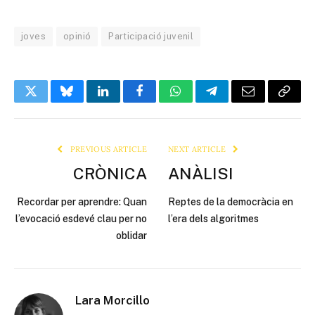
joves
opinió
Participació juvenil
Twitter
Bluesky
LinkedIn
Facebook
WhatsApp
Telegram
Email
Copy
Link
PREVIOUS ARTICLE
NEXT ARTICLE
CRÒNICA
ANÀLISI
Recordar per aprendre: Quan
Reptes de la democràcia en
l’evocació esdevé clau per no
l’era dels algoritmes
oblidar
Lara Morcillo