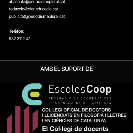
abasanta@periodismeplural.cat
redaccio@diarieducacio.cat
publicitat@periodismeplural.cat
Telèfon:
932 311 247
AMB EL SUPORT DE