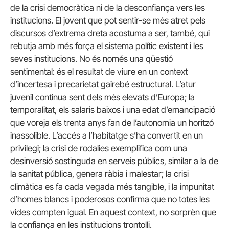
de la crisi democràtica ni de la desconfiança vers les
institucions. El jovent que pot sentir-se més atret pels
discursos d’extrema dreta acostuma a ser, també, qui
rebutja amb més força el sistema polític existent i les
seves institucions. No és només una qüestió
sentimental: és el resultat de viure en un context
d’incertesa i precarietat gairebé estructural. L’atur
juvenil continua sent dels més elevats d’Europa; la
temporalitat, els salaris baixos i una edat d’emancipació
que voreja els trenta anys fan de l’autonomia un horitzó
inassolible. L’accés a l’habitatge s’ha convertit en un
privilegi; la crisi de rodalies exemplifica com una
desinversió sostinguda en serveis públics, similar a la de
la sanitat pública, genera ràbia i malestar; la crisi
climàtica es fa cada vegada més tangible, i la impunitat
d’homes blancs i poderosos confirma que no totes les
vides compten igual. En aquest context, no sorprèn que
la confiança en les institucions trontolli.