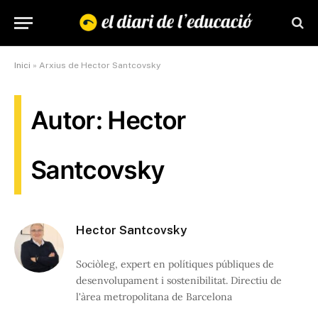
Inici
»
Arxius de Hector Santcovsky
Autor: Hector
Santcovsky
Hector Santcovsky
Sociòleg, expert en polítiques públiques de
desenvolupament i sostenibilitat. Directiu de
l'àrea metropolitana de Barcelona