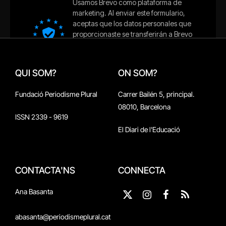
QUI SOM?
ON SOM?
Fundació Periodisme Plural
Carrer Bailén 5, principal.
08010, Barcelona
ISSN 2339 - 9619
El Diari de l'Educació
CONTACTA'NS
CONNECTA
Ana Basanta
X
Instagram
Facebook
RSS
(Twitter)
abasanta@periodismeplural.cat