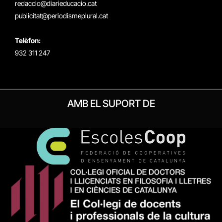
redaccio@diarieducacio.cat
publicitat@periodismeplural.cat
Telèfon:
932 311 247
AMB EL SUPORT DE