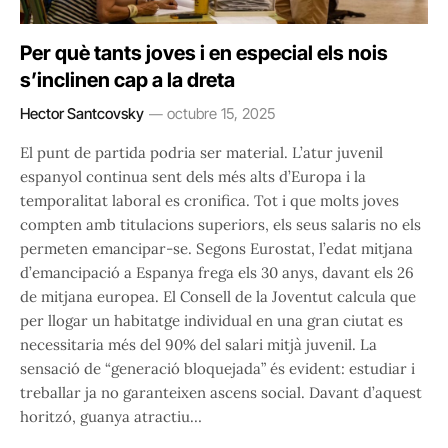
Per què tants joves i en especial els nois
s’inclinen cap a la dreta
Hector Santcovsky
octubre 15, 2025
El punt de partida podria ser material. L’atur juvenil
espanyol continua sent dels més alts d’Europa i la
temporalitat laboral es cronifica. Tot i que molts joves
compten amb titulacions superiors, els seus salaris no els
permeten emancipar-se. Segons Eurostat, l’edat mitjana
d’emancipació a Espanya frega els 30 anys, davant els 26
de mitjana europea. El Consell de la Joventut calcula que
per llogar un habitatge individual en una gran ciutat es
necessitaria més del 90% del salari mitjà juvenil. La
sensació de “generació bloquejada” és evident: estudiar i
treballar ja no garanteixen ascens social. Davant d’aquest
horitzó, guanya atractiu…