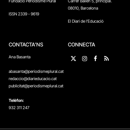
Fundació Periodisme Plural
Carrer Bailén 5, principal.
08010, Barcelona
ISSN 2339 - 9619
El Diari de l'Educació
CONTACTA'NS
CONNECTA
Ana Basanta
X
Instagram
Facebook
RSS
(Twitter)
abasanta@periodismeplural.cat
redaccio@diarieducacio.cat
publicitat@periodismeplural.cat
Telèfon:
932 311 247