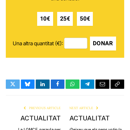
10€
25€
50€
DONAR
Una altra quantitat (€):
Twitter
Bluesky
LinkedIn
Facebook
WhatsApp
Telegram
Email
Copy
Link
PREVIOUS ARTICLE
NEXT ARTICLE
ACTUALITAT
ACTUALITAT
La LOMCE, paraula per
¡Deixeu que els nens votin (o