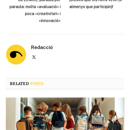
paraula: molta «avaluació» i
almenys que participin)!
poca «creativitat» i
«innovació»
Redacció
X
(Twitter)
RELATED
POSTS