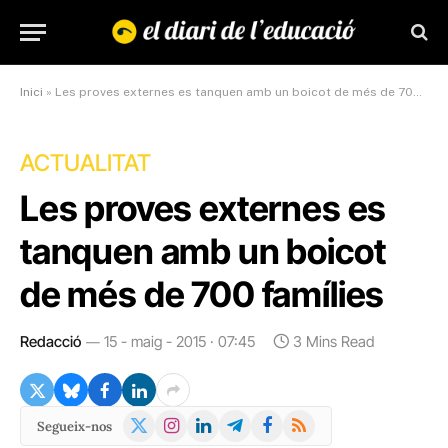
Inici
»
Les proves externes es tanquen amb un boicot de més de 700 famílies
ACTUALITAT
Les proves externes es
tanquen amb un boicot
de més de 700 famílies
Redacció
15 - maig - 2015 · 07:45
3 Mins Read
X
Instagram
LinkedIn
Telegram
Facebook
RSS
Segueix-nos
(Twitter)