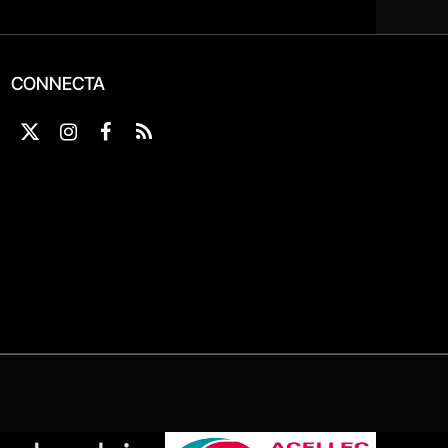
CONNECTA
X
Instagram
Facebook
RSS
(Twitter)