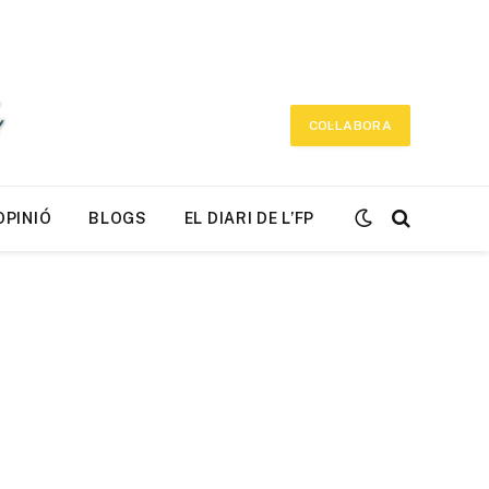
COL·LABORA
OPINIÓ
BLOGS
EL DIARI DE L’FP