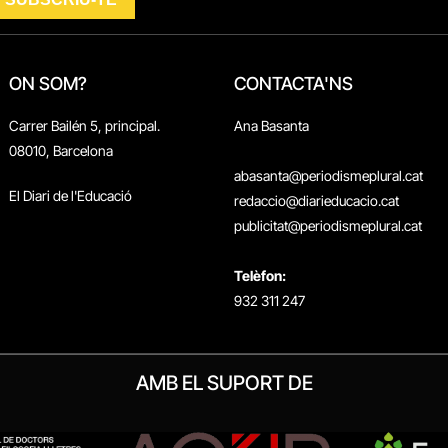
ON SOM?
CONTACTA'NS
Carrer Bailén 5, principal.
Ana Basanta
08010, Barcelona
abasanta@periodismeplural.cat
El Diari de l'Educació
redaccio@diarieducacio.cat
publicitat@periodismeplural.cat
Telèfon:
932 311 247
AMB EL SUPORT DE