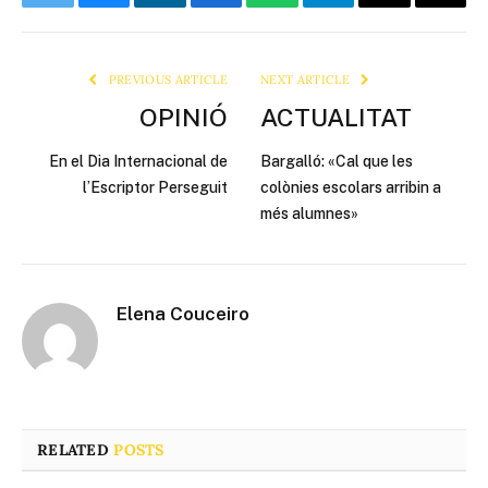
Twitter
Bluesky
LinkedIn
Facebook
WhatsApp
Telegram
Email
Copy
Link
PREVIOUS ARTICLE
NEXT ARTICLE
OPINIÓ
ACTUALITAT
En el Dia Internacional de
Bargalló: «Cal que les
l’Escriptor Perseguit
colònies escolars arribin a
més alumnes»
Elena Couceiro
RELATED
POSTS