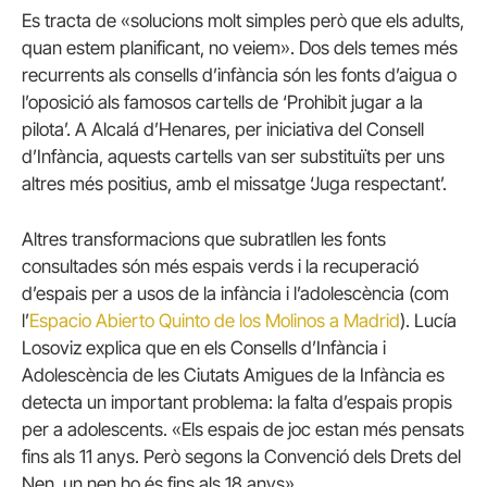
Es tracta de «solucions molt simples però que els adults,
quan estem planificant, no veiem». Dos dels temes més
recurrents als consells d’infància són les fonts d’aigua o
l’oposició als famosos cartells de ‘Prohibit jugar a la
pilota’. A Alcalá d’Henares, per iniciativa del Consell
d’Infància, aquests cartells van ser substituïts per uns
altres més positius, amb el missatge ‘Juga respectant’.
Altres transformacions que subratllen les fonts
consultades són més espais verds i la recuperació
d’espais per a usos de la infància i l’adolescència (com
l’
Espacio Abierto Quinto de los Molinos a Madrid
). Lucía
Losoviz explica que en els Consells d’Infància i
Adolescència de les Ciutats Amigues de la Infància es
detecta un important problema: la falta d’espais propis
per a adolescents. «Els espais de joc estan més pensats
fins als 11 anys. Però segons la Convenció dels Drets del
Nen, un nen ho és fins als 18 anys».