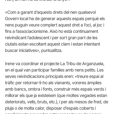
«Com a garant d’aquests drets del nen qualsevol
Govern local ha de generar aquests espais perquè els
nens puguin veure complert aquest dret a l’oci, al joc i
fins a l’associacionisme. Això ho està contínuament
reivindicant l’adolescent i per sort gran part de les
ciutats estan escoltant aquest clam i estan intentant
buscar iniciatives», puntualitza.
Irene va coordinar el projecte La Tribu de Arganzuela,
en el qual van participar famílies amb nens petits. Les
seves reivindicacions principals eren: «treure espai al
tràfic per retornar-li-ho als vianants, voreres àmplies
amb bancs, ombra i fonts, construir més espais verds i
millorar els que ja existeixen (que moltes vegades estan
deteriorats, vells, bruts, etc.), i per als mesos de fred, de
pluja o de molta calor, disposar d’espais coberts i