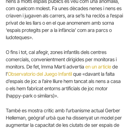
nens a molts espais públics es veu com una anomalia,
com quelcom molest. Fa unes dècades nenes i nens es
criaven i jugaven als carrers, ara se’ls ha reclòs a l’espai
privat de les llars o en el que anomenem amb sorna
‘espais protegits per a la infància’ com ara parcs o
ludoteques».
O fins i tot, cal afegir, zones infantils dels centres
comercials, convenientment dirigides per monitoras i
monitors. De fet, Imma Martí advertia
en un article
de
l’
Observatorio del Juego Infantil
que «davant la falta
d’espais de joc a l’aire lliure hem tancat als nens a casa
o els hem fabricat entorns artificials de joc motor
(happy-park o similars)».
També es mostra crític amb l’urbanisme actual Gerber
Helleman, geògraf urbà que ha dissenyat un model per
augmentar la capacitat de les ciutats de ser espais de