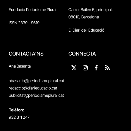
Fundació Periodisme Plural
Carrer Bailén 5, principal.
08010, Barcelona
ISSN 2339 - 9619
El Diari de l'Educació
CONTACTA'NS
CONNECTA
Ana Basanta
X
Instagram
Facebook
RSS
(Twitter)
abasanta@periodismeplural.cat
redaccio@diarieducacio.cat
publicitat@periodismeplural.cat
Telèfon:
932 311 247