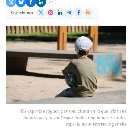
X
Instagram
LinkedIn
Telegram
Facebook
RSS
Segueix-nos
(Twitter)
Els experts aboguen per una ciutat en la qual els nens
puguin ocupar tot l'espai públic i no només recintes
especialment reservats per ells