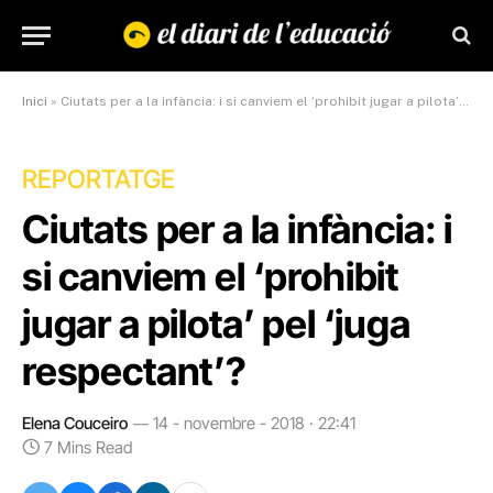
Inici
»
Ciutats per a la infància: i si canviem el ‘prohibit jugar a pilota’ pel ‘juga respectant’?
REPORTATGE
Ciutats per a la infància: i
si canviem el ‘prohibit
jugar a pilota’ pel ‘juga
respectant’?
Elena Couceiro
14 - novembre - 2018 · 22:41
7 Mins Read