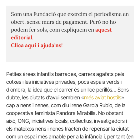
Som una Fundació que exercim el periodisme en
obert, sense murs de pagament. Però no ho
podem fer sols, com expliquem en
aquest
editorial.
Clica aquí i ajuda'ns!
Petites àrees infantils barrades, carrers agafats pels
cotxes i les iniciatives privades, pocs espais verds i
d’ombra, la idea que el carrer és un lloc perillós… Sens
dubte, les ciutats d’avui semblen «
més aviat hostils
»
cap a nens i nenes, com diu Irene García Rubio, de la
cooperativa feminista Pandora Mirabilia. No obstant
això, ONG, iniciatives locals, col·lectius, investigadors i
els mateixos nens i nenes tracten de repensar la ciutat
com un espai més amable per a la infància i, per tant (en