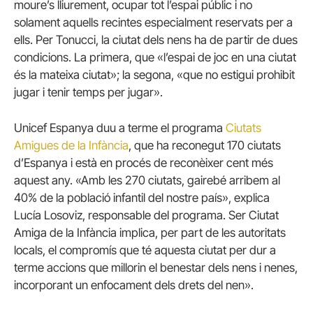
moure’s lliurement, ocupar tot l’espai públic i no
solament aquells recintes especialment reservats per a
ells. Per Tonucci, la ciutat dels nens ha de partir de dues
condicions. La primera, que «l’espai de joc en una ciutat
és la mateixa ciutat»; la segona, «que no estigui prohibit
jugar i tenir temps per jugar».
Unicef Espanya duu a terme el programa
Ciutats
Amigues de la Infància
, que ha reconegut 170 ciutats
d’Espanya i està en procés de reconèixer cent més
aquest any. «Amb les 270 ciutats, gairebé arribem al
40% de la població infantil del nostre país», explica
Lucía Losoviz, responsable del programa. Ser Ciutat
Amiga de la Infància implica, per part de les autoritats
locals, el compromís que té aquesta ciutat per dur a
terme accions que millorin el benestar dels nens i nenes,
incorporant un enfocament dels drets del nen».