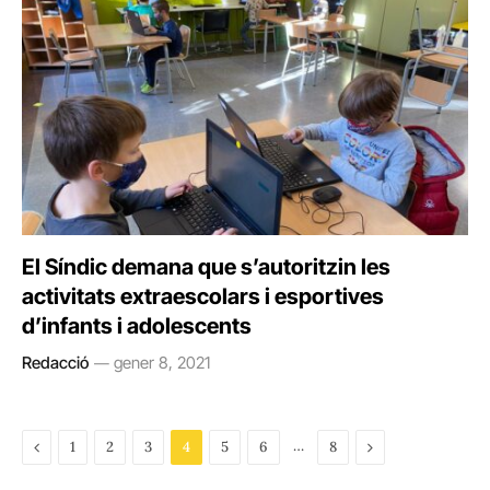
El Síndic demana que s’autoritzin les
activitats extraescolars i esportives
d’infants i adolescents
Redacció
gener 8, 2021
Previous
…
Next
1
2
3
4
5
6
8