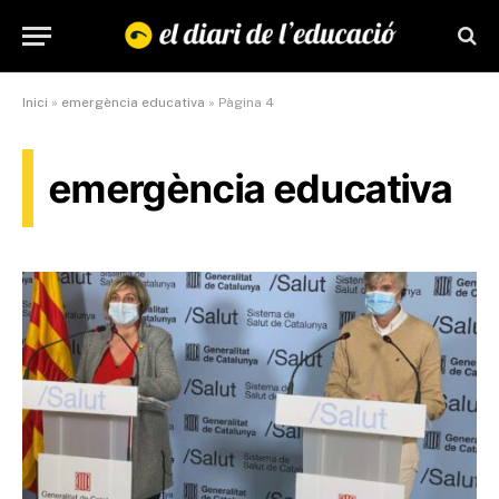
Inici
»
emergència educativa
»
Pàgina 4
emergència educativa