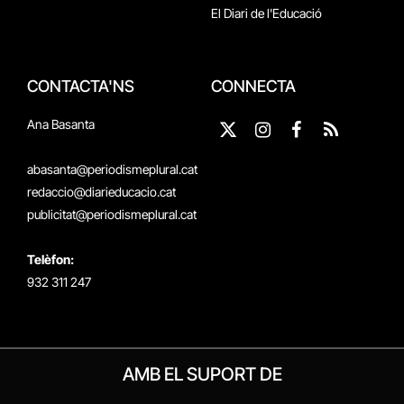
El Diari de l'Educació
CONTACTA'NS
CONNECTA
Ana Basanta
X
Instagram
Facebook
RSS
(Twitter)
abasanta@periodismeplural.cat
redaccio@diarieducacio.cat
publicitat@periodismeplural.cat
Telèfon:
932 311 247
AMB EL SUPORT DE