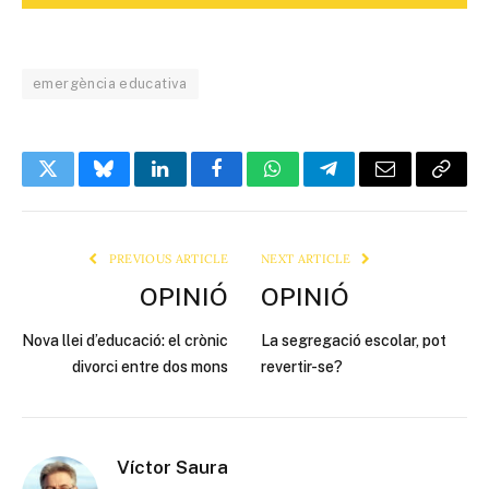
emergència educativa
Twitter
Bluesky
LinkedIn
Facebook
WhatsApp
Telegram
Email
Copy
Link
PREVIOUS ARTICLE
NEXT ARTICLE
OPINIÓ
OPINIÓ
Nova llei d’educació: el crònic
La segregació escolar, pot
divorci entre dos mons
revertir-se?
Víctor Saura