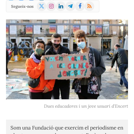
X
Instagram
LinkedIn
Telegram
Facebook
RSS
Segueix-nos
(Twitter)
Dues educadores i un jove usuari d'Encert
Som una Fundació que exercim el periodisme en