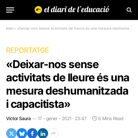
Inici
»
«Deixar-nos sense activitats de lleure és una mesura deshumanitzada i capacitista»
REPORTATGE
«Deixar-nos sense
activitats de lleure és una
mesura deshumanitzada
i capacitista»
Víctor Saura
17 - gener - 2021 · 23:47
6 Mins Read