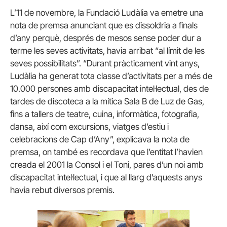
L’11 de novembre, la Fundació Ludàlia va emetre una
nota de premsa anunciant que es dissoldria a finals
d’any perquè, després de mesos sense poder dur a
terme les seves activitats, havia arribat “al límit de les
seves possibilitats”. “Durant pràcticament vint anys,
Ludàlia ha generat tota classe d’activitats per a més de
10.000 persones amb discapacitat intel·lectual, des de
tardes de discoteca a la mítica Sala B de Luz de Gas,
fins a tallers de teatre, cuina, informàtica, fotografia,
dansa, així com excursions, viatges d’estiu i
celebracions de Cap d’Any”, explicava la nota de
premsa, on també es recordava que l’entitat l’havien
creada el 2001 la Consol i el Toni, pares d’un noi amb
discapacitat intel·lectual, i que al llarg d’aquests anys
havia rebut diversos premis.