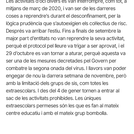
Les activitats d’oci divers es van interrompre, com tot, a
mitjans de març de 2020, i van ser de les darreres
coses a reprendre’s durant el desconfinament, per la
lògica prudència que s’autoexigien els col·lectius de risc.
Després va arribar l’estiu. Fins a finals de setembre la
major part d’entitats no van reprendre la seva activitat,
perquè el protocol pel lleure va trigar a ser aprovat, i el
29 d’octubre es van tornar a aturar, perquè aquesta va
ser una de les mesures decretades pel Govern per
combatre la segona onada del virus. I llavors van poder
engegar de nou la darrera setmana de novembre, però
amb la limitació dels grups de sis, com totes les
extraescolars. I des del 4 de gener tornen a entrar al
sac de les activitats prohibides. Les úniques
extraescolars permeses són les que es fan al mateix
centre educatiu i amb el mateix grup bombolla.