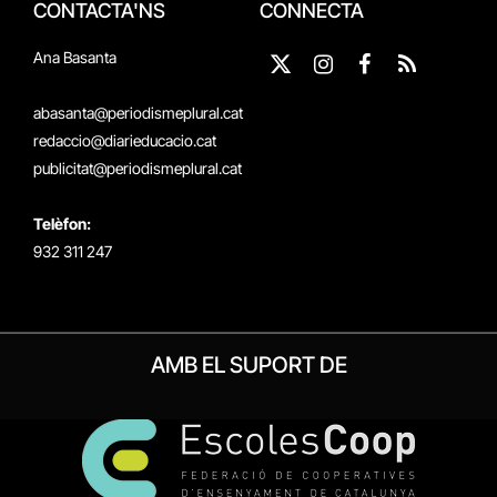
CONTACTA'NS
CONNECTA
Ana Basanta
X
Instagram
Facebook
RSS
(Twitter)
abasanta@periodismeplural.cat
redaccio@diarieducacio.cat
publicitat@periodismeplural.cat
Telèfon:
932 311 247
AMB EL SUPORT DE