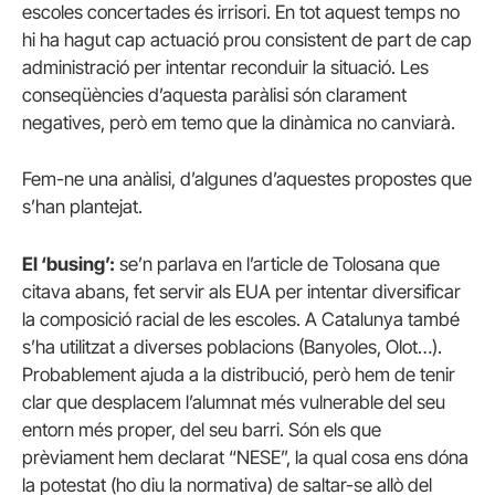
escoles concertades és irrisori. En tot aquest temps no
hi ha hagut cap actuació prou consistent de part de cap
administració per intentar reconduir la situació. Les
conseqüències d’aquesta paràlisi són clarament
negatives, però em temo que la dinàmica no canviarà.
Fem-ne una anàlisi, d’algunes d’aquestes propostes que
s’han plantejat.
El ‘busing’:
se’n parlava en l’article de Tolosana que
citava abans, fet servir als EUA per intentar diversificar
la composició racial de les escoles. A Catalunya també
s’ha utilitzat a diverses poblacions (Banyoles, Olot…).
Probablement ajuda a la distribució, però hem de tenir
clar que desplacem l’alumnat més vulnerable del seu
entorn més proper, del seu barri. Són els que
prèviament hem declarat “NESE”, la qual cosa ens dóna
la potestat (ho diu la normativa) de saltar-se allò del