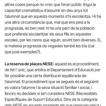
altres coses perquè no crec que l’erari públic tingui la
capacitat crematística d’assumir en deu anys tot
l’alumnat que en aquests moments s’hi escolaritza. Hi ha
una altra circumstància que, mal que ens pesi a la
progressia, és ben real: hi ha una part de la població
que prefereix escolaritzar els seus fills en aquestes
escoles, per les raons que siguin, sovint ben diverses. Ei,
la mateixa progressia de vegades també les tria (cal
que posi exemples?).
La reserva de places NESE:
aquest és el procediment,
de fet l´únic, que arbitra el Departament d’Educació per
fer possible una certa distribució equilibrada de
l’alumnat. El procediment que se segueix és el següent:
es valora l’alumne i la seva situació familiar i social, i
llavors es decideix si se’l considera NESE (Necessitats
Específiques de Suport Educatiu). Dins de la categoria
dels NESE en aquests moments els que reserven plaça i