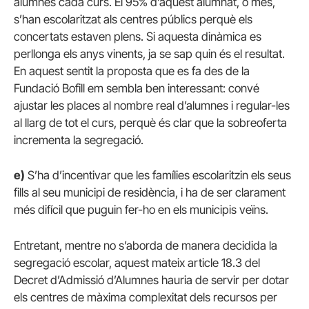
alumnes cada curs. El 95% d’aquest alumnat, o més,
s’han escolaritzat als centres públics perquè els
concertats estaven plens. Si aquesta dinàmica es
perllonga els anys vinents, ja se sap quin és el resultat.
En aquest sentit la proposta que es fa des de la
Fundació Bofill em sembla ben interessant: convé
ajustar les places al nombre real d’alumnes i regular-les
al llarg de tot el curs, perquè és clar que la sobreoferta
incrementa la segregació.
e)
S’ha d’incentivar que les famílies escolaritzin els seus
fills al seu municipi de residència, i ha de ser clarament
més difícil que puguin fer-ho en els municipis veïns.
Entretant, mentre no s’aborda de manera decidida la
segregació escolar, aquest mateix article 18.3 del
Decret d’Admissió d’Alumnes hauria de servir per dotar
els centres de màxima complexitat dels recursos per