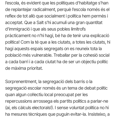
l’escola, és evident que les polítiques d’habitatge s’han
de replantejar radicalment, perquè l’escola només és el
reflex de tot allò que socialment i política hem permès i
acceptat. Que a Salt s’hi acumuli una gran quantitat
d’immigració i que als seus pobles limítrofs
pràcticament no n’hi hagi, bé ha de tenir una explicació
política! Com la té que a les ciutats, a totes les ciutats, hi
hagi aquests espais segregats on es reuneix tota la
població més vulnerable. Treballar per la cohesió social
a cada barri i a cada ciutat ha de ser un objectiu polític
de màxima prioritat.
Sorprenentment, la segregació dels barris o la
segregació escolar només és un tema de debat polític
quan algun col·lectiu local preocupat per les
repercussions arrossega els partits polítics a parlar-ne
(ai, els càlculs electorals!). I sense voluntat política no hi
ha mesures tècniques que puguin evitar-la. Insisteixo, a