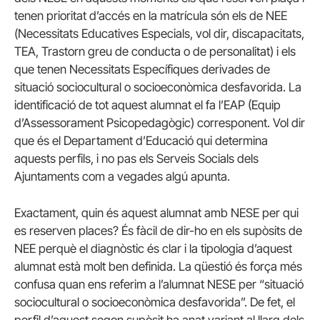
tenen prioritat d’accés en la matrícula són els de NEE
(Necessitats Educatives Especials, vol dir, discapacitats,
TEA, Trastorn greu de conducta o de personalitat) i els
que tenen Necessitats Específiques derivades de
situació sociocultural o socioeconòmica desfavorida. La
identificació de tot aquest alumnat el fa l’EAP (Equip
d’Assessorament Psicopedagògic) corresponent. Vol dir
que és el Departament d’Educació qui determina
aquests perfils, i no pas els Serveis Socials dels
Ajuntaments com a vegades algú apunta.
Exactament, quin és aquest alumnat amb NESE per qui
es reserven places? És fàcil de dir-ho en els supòsits de
NEE perquè el diagnòstic és clar i la tipologia d’aquest
alumnat està molt ben definida. La qüestió és força més
confusa quan ens referim a l’alumnat NESE per “situació
sociocultural o socioeconòmica desfavorida”. De fet, el