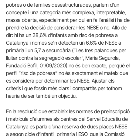
pobres o de famílies desestructurades, parlem d’un
concepte i una categoria més complexa, interpretable,
massa oberta, especialment per qui en fa l’anàlisi i ha de
prendre la decisió de considerar-les NESE o no. Allò de
dir: hi ha un 28,6% d’infants amb risc de pobresa a
Catalunya i només se’n detecten un 6,6% de NESE a
primària i un 5,7 a secundària (“Les tres palanques per
lluitar contra la segregació escolar”, Maria Segurola,
Fundació Bofill, 01/09/2020) no és ben exacte, perquè el
perfil “risc de pobresa” no és exactament el mateix que
es considera per determinar les NESE. Ajustar els
criteris i que fossin més clars i compartits per tothom
hauria de ser també un objectiu.
En la resolució que estableix les normes de preinscripció
i matrícula d’alumnes als centres del Servei Educatiu de
Catalunya es parla d’una reserva de dues places NESE
a segon cicle d’infantil, primària i ESO, que la Comissió