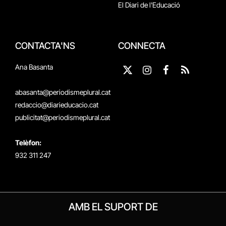
El Diari de l'Educació
CONTACTA'NS
CONNECTA
Ana Basanta
X
Instagram
Facebook
RSS
(Twitter)
abasanta@periodismeplural.cat
redaccio@diarieducacio.cat
publicitat@periodismeplural.cat
Telèfon:
932 311 247
AMB EL SUPORT DE