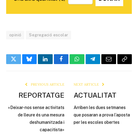
opinió
Segregació escolar
Twitter
Bluesky
LinkedIn
Facebook
WhatsApp
Telegram
Email
Copy
Link
PREVIOUS ARTICLE
NEXT ARTICLE
REPORTATGE
ACTUALITAT
«Deixar-nos sense activitats
Arriben les dues setmanes
de lleure és una mesura
que posaran a prova l’aposta
deshumanitzada i
per les escoles obertes
capacitista»