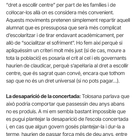
“dret a escollir centre” per part de les famílies i de
col·locar-los allà on es considera més convenient.
Aquests moviments pretenen simplement repartir aquell
alumnat que es pressuposa que serà més complicat
d’escolaritzar i de tirar endavant acadèmicament, per
allò de “socialitzar el sofriment”. Ho fem així perquè si
apliquéssim un criteri molt més just (si de cas, moure a
tota la població) es posaria el crit al cel i els governants
haurien de claudicar, perquè s’apel·laria al dret a escollir
centre, que és sagrat quan convé, encara que tothom
sap que no és un dret universal (si no pots pagar…).
La desaparició de la concertada:
Tolosana parlava que
això podria comportar que passessin deu anys abans
no es produís. A mi em sembla bastant impossible que
es pugui plantejar la desaparició de l’escola concertada
i, en cas que algun govern gosés plantejar-la i dur-la a
terme, haurien de passar força més de deu anys, entre