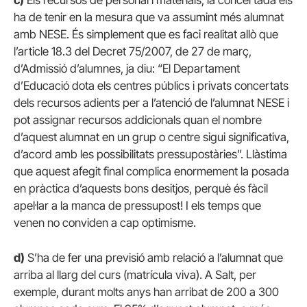
c)
Els recursos de personal i materials, la concertada els
ha de tenir en la mesura que va assumint més alumnat
amb NESE. És simplement que es faci realitat allò que
l’article 18.3 del Decret 75/2007, de 27 de març,
d’Admissió d’alumnes, ja diu: “El Departament
d’Educació dota els centres públics i privats concertats
dels recursos adients per a l’atenció de l’alumnat NESE i
pot assignar recursos addicionals quan el nombre
d’aquest alumnat en un grup o centre sigui significativa,
d’acord amb les possibilitats pressupostàries”. Llàstima
que aquest afegit final complica enormement la posada
en pràctica d’aquests bons desitjos, perquè és fàcil
apel·lar a la manca de pressupost! I els temps que
venen no conviden a cap optimisme.
d)
S’ha de fer una previsió amb relació a l’alumnat que
arriba al llarg del curs (matrícula viva). A Salt, per
exemple, durant molts anys han arribat de 200 a 300