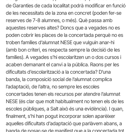
de Garanties de cada localitat podrà modificar en funció
de les necessitats de la zona en concret (poden fer-se
reserves de 7-8 alumnes, o més). Què passa amb
aquestes reserves altes? Doncs que a vegades no es
poden cobrir les places de la concertada perquè no es
troben famílies d’alumnat NESE que vulguin anar-hi
(amb bon criteri, es respecta sempre la decisió de les
famílies). A vegades s’hi escolaritzen un o dos cursos i
acaben demanant el canvi a la pública. Raons per les
dificultats d’escolarització a la concertada? D’una
banda, la composició social de l’alumnat complica
l’adaptació, de l’altra, no sempre les escoles
concertades tenen els recursos per atendre l’alumnat
NESE (és clar que molt habitualment no tenen els de les
escoles públiques, a Salt això és una evidència). I quan,
finalment, s’hi han pogut incorporar solen aparèixer
aquelles dificultats d’adaptació que parlàvem abans, a
banda de posar-se de manifest que a la concertada tot