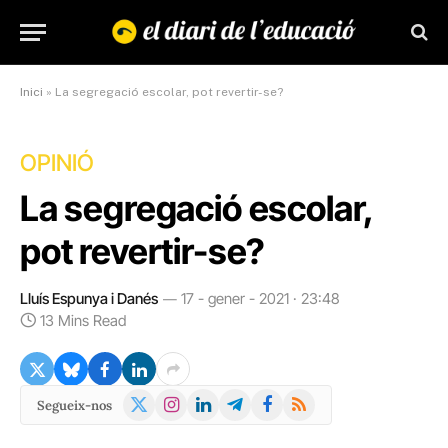
Inici
»
La segregació escolar, pot revertir-se?
OPINIÓ
La segregació escolar,
pot revertir-se?
Lluís Espunya i Danés
17 - gener - 2021 · 23:48
13 Mins Read
X
Instagram
LinkedIn
Telegram
Facebook
RSS
Segueix-nos
(Twitter)