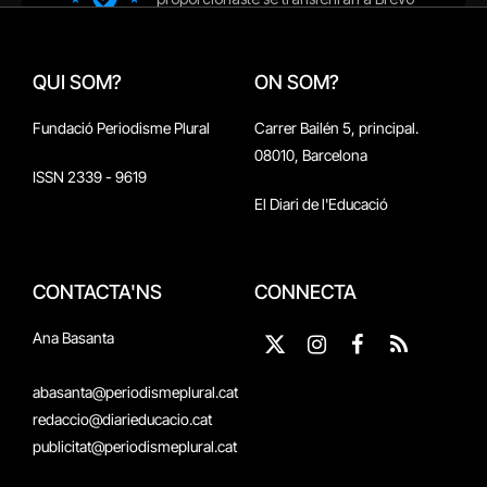
QUI SOM?
ON SOM?
Fundació Periodisme Plural
Carrer Bailén 5, principal.
08010, Barcelona
ISSN 2339 - 9619
El Diari de l'Educació
CONTACTA'NS
CONNECTA
Ana Basanta
X
Instagram
Facebook
RSS
(Twitter)
abasanta@periodismeplural.cat
redaccio@diarieducacio.cat
publicitat@periodismeplural.cat