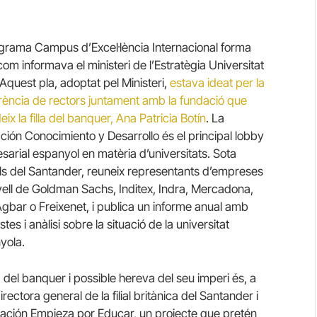
ograma Campus d’Excel·lència Internacional forma
com informava el ministeri de l’Estratègia Universitat
Aquest pla, adoptat pel Ministeri,
estava ideat per la
rència de rectors juntament amb la fundació que
eix la filla del banquer, Ana Patricia Botín
. La
ción Conocimiento y Desarrollo és el principal lobby
sarial espanyol en matèria d’universitats. Sota
uls del Santander, reuneix representants d’empreses
ivell de Goldman Sachs, Inditex, Indra, Mercadona,
Agbar o Freixenet, i publica un informe anual amb
tes i anàlisi sobre la situació de la universitat
yola.
la del banquer i possible hereva del seu imperi és, a
rectora general de la filial britànica del Santander i
dación Empieza por Educar, un projecte que pretén