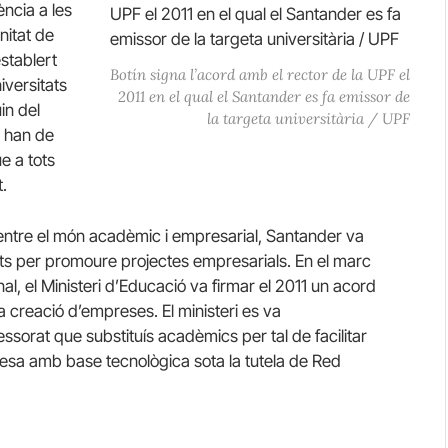
ncia a les
nitat de
stablert
Botín signa l’acord amb el rector de la UPF el
iversitats
2011 en el qual el Santander es fa emissor de
in del
la targeta universitària / UPF
s han de
ue a tots
t.
ió entre el món acadèmic i empresarial, Santander va
ts per promoure projectes empresarials. En el marc
l, el Ministeri d’Educació va firmar el 2011 un acord
creació d’empreses. El ministeri es va
sorat que substituís acadèmics per tal de facilitar
resa amb base tecnològica sota la tutela de Red