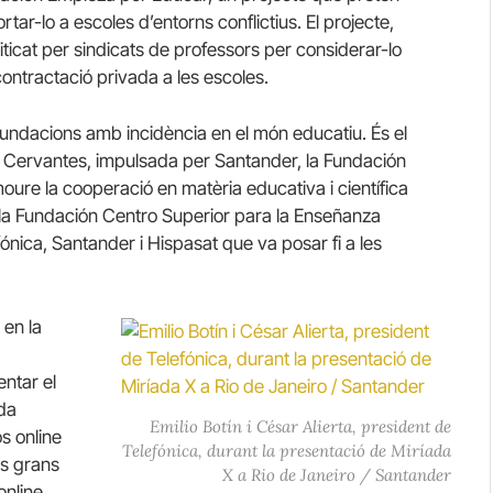
rtar-lo a escoles d’entorns conflictius. El projecte,
iticat per sindicats de professors per considerar-lo
ontractació privada a les escoles.
 fundacions amb incidència en el món educatiu. És el
de Cervantes, impulsada per Santander, la Fundación
oure la cooperació en matèria educativa i científica
 la Fundación Centro Superior para la Enseñanza
fónica, Santander i Hispasat que va posar fi a les
 en la
entar el
ada
Emilio Botín i César Alierta, president de
s online
Telefónica, durant la presentació de Miríada
es grans
X a Rio de Janeiro / Santander
online