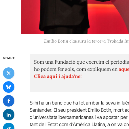
Emilio Botín clausura la tercera Trobada In
SHARE
Som una Fundació que exercim el periodis
ho podem fer sols, com expliquem en
aque
Clica aquí i ajuda'ns!
Si hi ha un banc que ha fet arribar la seva influè
Santander. El seu president Emilio Botín, mort 
d’universitats iberoamericanes i va apostar per 
tant de l’Estat com d’Amèrica Llatina, a on va crè