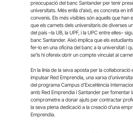
preocupació del banc Santander per tenir presè
universitats. Més enllà d’això, es concreta en infi
convenis. Els més visibles són aquells que han e
que els carnets dels universitaris de diverses un
del país –la UB, la UPF, i la UPC entre elles– sigu
banc Santander. Això implica que els estudiant
fer-lo en una oficina del banc a la universitat i q
se’ls hi ofereix obrir un compte vinculat al carne
En la línia de la seva aposta per la col·laborac
impulsar Red Emprendia, una xarxa d’universita
del programa Campus d’Excel·lència Internaciona
amb Red Emprendia i Santander per fomentar la 
comprometre a donar ajuts per contractar profes
la seva plena dedicació a la creació d’una emp
Emprendia.