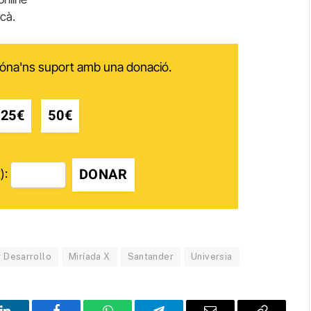
cà.
 dóna'ns suport amb una donació.
25€
50€
DONAR
):
 Desarrollo
Miríada X
Santander
Universia