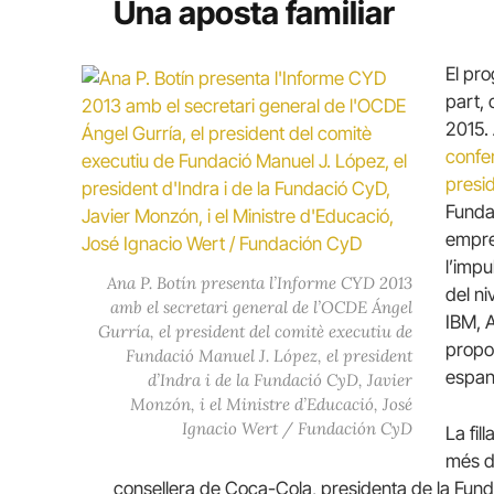
Una aposta familiar
El pr
part, 
2015. 
confe
presid
Funda
empre
l’imp
Ana P. Botín presenta l’Informe CYD 2013
del n
amb el secretari general de l’OCDE Ángel
IBM, 
Gurría, el president del comitè executiu de
propos
Fundació Manuel J. López, el president
espan
d’Indra i de la Fundació CyD, Javier
Monzón, i el Ministre d’Educació, José
Ignacio Wert / Fundación CyD
La fil
més di
consellera de Coca-Cola, presidenta de la Fun