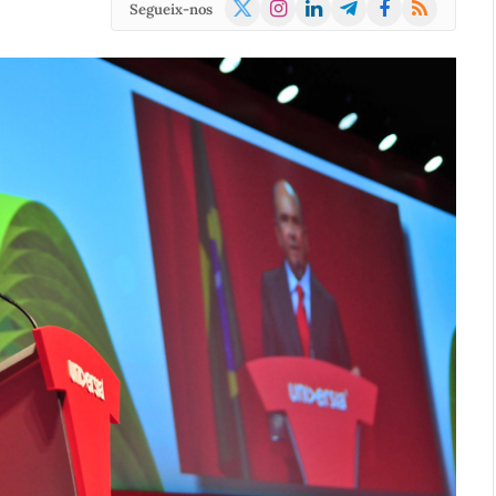
X
Instagram
LinkedIn
Telegram
Facebook
RSS
Segueix-nos
(Twitter)