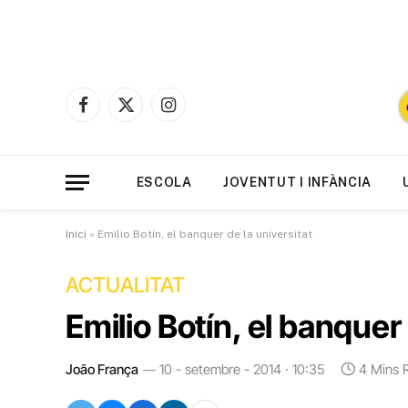
Facebook
X
Instagram
(Twitter)
ESCOLA
JOVENTUT I INFÀNCIA
Inici
»
Emilio Botín, el banquer de la universitat
ACTUALITAT
Emilio Botín, el banquer 
João França
10 - setembre - 2014 · 10:35
4 Mins 