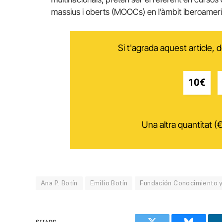
massius i oberts (MOOCs) en l’àmbit iberoameri
Si t'agrada aquest article,
10€
Una altra quantitat (€
Ana P. Botín
Emilio Botín
Fundación Conocimiento y