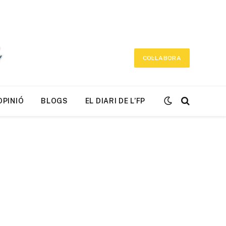
COL·LABORA
OPINIÓ
BLOGS
EL DIARI DE L’FP