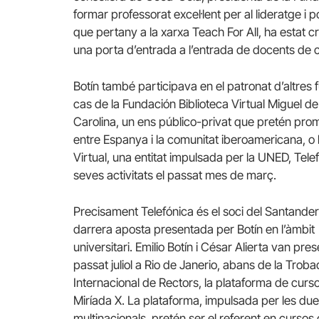
formar professorat excel·lent per al lideratge i po
que pertany a la xarxa Teach For All, ha estat cr
una porta d’entrada a l’entrada de docents de c
Botín també participava en el patronat d’altres
cas de la Fundación Biblioteca Virtual Miguel 
Carolina, un ens público-privat que pretén prom
entre Espanya i la comunitat iberoamericana, o
Virtual, una entitat impulsada per la UNED, Tele
seves activitats el passat mes de març.
Precisament Telefónica és el soci del Santander
darrera aposta presentada per Botín en l’àmbit
universitari. Emilio Botín i César Alierta van pres
passat juliol a Rio de Janerio, abans de la Trob
Internacional de Rectors, la plataforma de curso
Miríada X. La plataforma, impulsada per les du
multinacionals, pretén ser el referent en cursos 