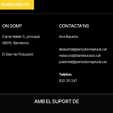
ON SOM?
CONTACTA'NS
Carrer Bailén 5, principal.
Ana Basanta
08010, Barcelona
abasanta@periodismeplural.cat
El Diari de l'Educació
redaccio@diarieducacio.cat
publicitat@periodismeplural.cat
Telèfon:
932 311 247
AMB EL SUPORT DE