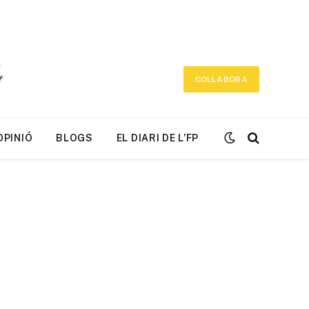
COL·LABORA
OPINIÓ
BLOGS
EL DIARI DE L’FP