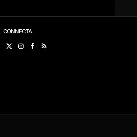
CONNECTA
X
Instagram
Facebook
RSS
(Twitter)