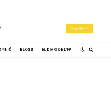
COL·LABORA
OPINIÓ
BLOGS
EL DIARI DE L’FP