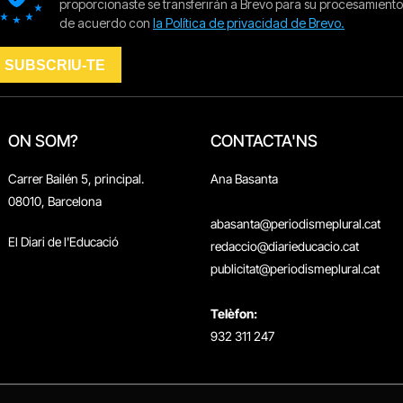
ON SOM?
CONTACTA'NS
Carrer Bailén 5, principal.
Ana Basanta
08010, Barcelona
abasanta@periodismeplural.cat
El Diari de l'Educació
redaccio@diarieducacio.cat
publicitat@periodismeplural.cat
Telèfon:
932 311 247