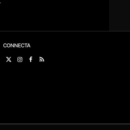
CONNECTA
X
Instagram
Facebook
RSS
(Twitter)