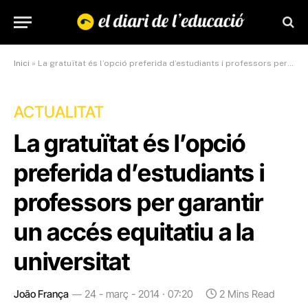
Inici
»
La gratuïtat és l’opció preferida d’estudiants i professors per garantir un accés equitatiu a la universitat
ACTUALITAT
La gratuïtat és l’opció
preferida d’estudiants i
professors per garantir
un accés equitatiu a la
universitat
João França
24 - març - 2014 · 07:20
2 Mins Read