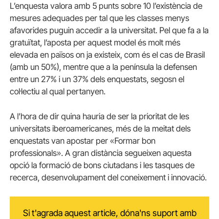
L’enquesta valora amb 5 punts sobre 10 l’existència de
mesures adequades per tal que les classes menys
afavorides puguin accedir a la universitat. Pel que fa a la
gratuïtat, l’aposta per aquest model és molt més
elevada en països on ja existeix, com és el cas de Brasil
(amb un 50%), mentre que a la península la defensen
entre un 27% i un 37% dels enquestats, segosn el
col·lectiu al qual pertanyen.
A l’hora de dir quina hauria de ser la prioritat de les
universitats iberoamericanes, més de la meitat dels
enquestats van apostar per «Formar bon
professionals». A gran distància segueixen aquesta
opció la formació de bons ciutadans i les tasques de
recerca, desenvolupament del coneixement i innovació.
Si t'agrada aquest article, dóna'ns suport amb