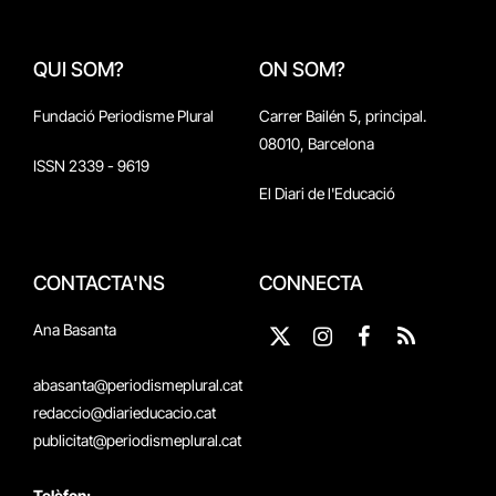
QUI SOM?
ON SOM?
Fundació Periodisme Plural
Carrer Bailén 5, principal.
08010, Barcelona
ISSN 2339 - 9619
El Diari de l'Educació
CONTACTA'NS
CONNECTA
Ana Basanta
X
Instagram
Facebook
RSS
(Twitter)
abasanta@periodismeplural.cat
redaccio@diarieducacio.cat
publicitat@periodismeplural.cat
Telèfon: