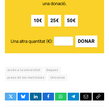
una donació.
10€
25€
50€
DONAR
Una altra quantitat (€):
accés a la universitat
beques
preus de les matrícules
Universia
Twitter
Bluesky
LinkedIn
Facebook
WhatsApp
Telegram
Email
Copy
Link