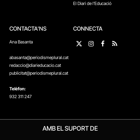
El Diari de l'Educació
CONTACTA'NS
CONNECTA
Ana Basanta
X
Instagram
Facebook
RSS
(Twitter)
abasanta@periodismeplural.cat
redaccio@diarieducacio.cat
publicitat@periodismeplural.cat
Telèfon:
932 311 247
AMB EL SUPORT DE