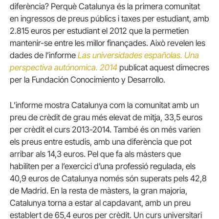
diferència? Perquè Catalunya és la primera comunitat
en ingressos de preus públics i taxes per estudiant, amb
2.815 euros per estudiant el 2012 que la permetien
mantenir-se entre les millor finançades. Això revelen les
dades de l’informe
Las universidades españolas. Una
perspectiva autónomica. 2014
publicat aquest dimecres
per la Fundación Conocimiento y Desarrollo.
L’informe mostra Catalunya com la comunitat amb un
preu de crèdit de grau més elevat de mitja, 33,5 euros
per crèdit el curs 2013-2014. També és on més varien
els preus entre estudis, amb una diferència que pot
arribar als 14,3 euros. Pel que fa als màsters que
habiliten per a l’exercici d’una professió regulada, els
40,9 euros de Catalunya només són superats pels 42,8
de Madrid. En la resta de màsters, la gran majoria,
Catalunya torna a estar al capdavant, amb un preu
establert de 65,4 euros per crèdit. Un curs universitari