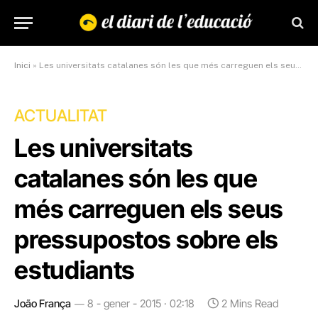
Inici
»
Les universitats catalanes són les que més carreguen els seus pressupostos sobre els estudiants
ACTUALITAT
Les universitats
catalanes són les que
més carreguen els seus
pressupostos sobre els
estudiants
João França
8 - gener - 2015 · 02:18
2 Mins Read