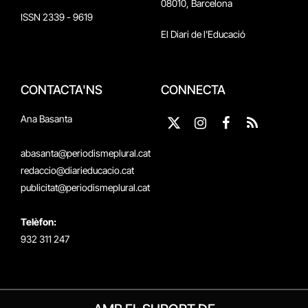
08010, Barcelona
ISSN 2339 - 9619
El Diari de l'Educació
CONTACTA'NS
CONNECTA
Ana Basanta
X
Instagram
Facebook
RSS
(Twitter)
abasanta@periodismeplural.cat
redaccio@diarieducacio.cat
publicitat@periodismeplural.cat
Telèfon:
932 311 247