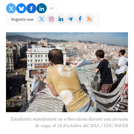
X
Instagram
LinkedIn
Telegram
Facebook
RSS
Segueix-nos
(Twitter)
Estudiants manifestant-se a Barcelona durant una jornada
de vaga, el 24 d'octubre del 2013 / EDU BAYER