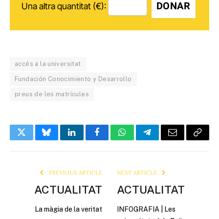
DONAR
Una altra quantitat (€):
accés a la universitat
Fundación Conocimiento y Desarrollo
preus de les matrícules
Twitter
Bluesky
LinkedIn
Facebook
WhatsApp
Telegram
Email
Copy
Link
PREVIOUS ARTICLE
NEXT ARTICLE
ACTUALITAT
ACTUALITAT
La màgia de la veritat
INFOGRAFIA | Les