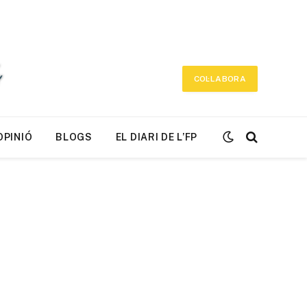
COL·LABORA
OPINIÓ
BLOGS
EL DIARI DE L’FP