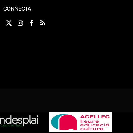
CONNECTA
X
Instagram
Facebook
RSS
(Twitter)