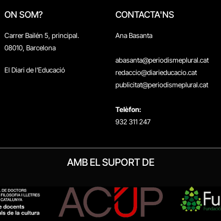
ON SOM?
CONTACTA'NS
Carrer Bailén 5, principal.
Ana Basanta
08010, Barcelona
abasanta@periodismeplural.cat
El Diari de l'Educació
redaccio@diarieducacio.cat
publicitat@periodismeplural.cat
Telèfon:
932 311 247
AMB EL SUPORT DE