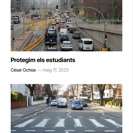
Protegim els estudiants
César Ochoa
maig 17, 2023