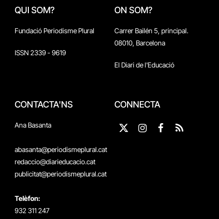
QUI SOM?
ON SOM?
Fundació Periodisme Plural
Carrer Bailén 5, principal.
08010, Barcelona
ISSN 2339 - 9619
El Diari de l'Educació
CONTACTA'NS
CONNECTA
Ana Basanta
X
Instagram
Facebook
RSS
(Twitter)
abasanta@periodismeplural.cat
redaccio@diarieducacio.cat
publicitat@periodismeplural.cat
Telèfon:
932 311 247