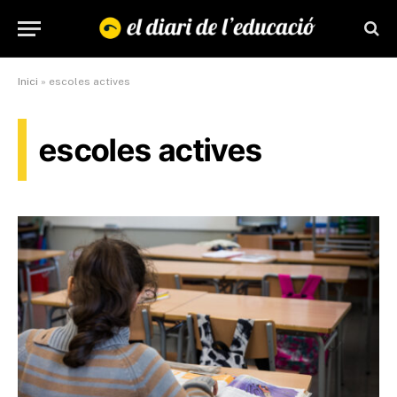
Inici
»
escoles actives
escoles actives