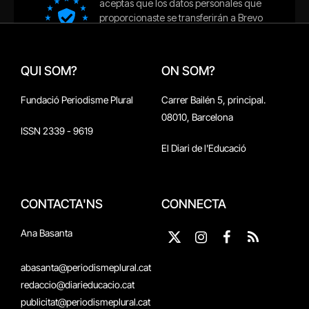
QUI SOM?
ON SOM?
Fundació Periodisme Plural
Carrer Bailén 5, principal.
08010, Barcelona
ISSN 2339 - 9619
El Diari de l'Educació
CONTACTA'NS
CONNECTA
Ana Basanta
X
Instagram
Facebook
RSS
(Twitter)
abasanta@periodismeplural.cat
redaccio@diarieducacio.cat
publicitat@periodismeplural.cat